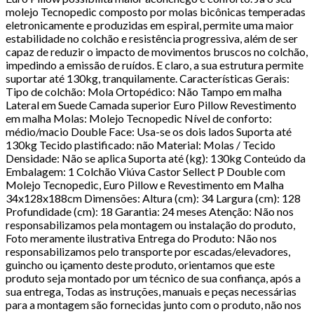
molejo Tecnopedic composto por molas bicônicas temperadas
eletronicamente e produzidas em espiral, permite uma maior
estabilidade no colchão e resistência progressiva, além de ser
capaz de reduzir o impacto de movimentos bruscos no colchão,
impedindo a emissão de ruídos. E claro, a sua estrutura permite
suportar até 130kg, tranquilamente. Características Gerais:
Tipo de colchão: Mola Ortopédico: Não Tampo em malha
Lateral em Suede Camada superior Euro Pillow Revestimento
em malha Molas: Molejo Tecnopedic Nível de conforto:
médio/macio Double Face: Usa-se os dois lados Suporta até
130kg Tecido plastificado: não Material: Molas / Tecido
Densidade: Não se aplica Suporta até (kg): 130kg Conteúdo da
Embalagem: 1 Colchão Viúva Castor Sellect P Double com
Molejo Tecnopedic, Euro Pillow e Revestimento em Malha
34x128x188cm Dimensões: Altura (cm): 34 Largura (cm): 128
Profundidade (cm): 18 Garantia: 24 meses Atenção: Não nos
responsabilizamos pela montagem ou instalação do produto,
Foto meramente ilustrativa Entrega do Produto: Não nos
responsabilizamos pelo transporte por escadas/elevadores,
guincho ou içamento deste produto, orientamos que este
produto seja montado por um técnico de sua confiança, após a
sua entrega, Todas as instruções, manuais e peças necessárias
para a montagem são fornecidas junto com o produto, não nos