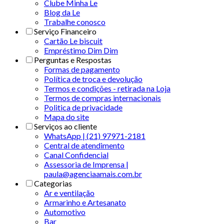
Clube Minha Le
Blog da Le
Trabalhe conosco
Serviço Financeiro
Cartão Le biscuit
Empréstimo Dim Dim
Perguntas e Respostas
Formas de pagamento
Política de troca e devolução
Termos e condições - retirada na Loja
Termos de compras internacionais
Politica de privacidade
Mapa do site
Serviços ao cliente
WhatsApp | (21) 97971-2181
Central de atendimento
Canal Confidencial
Assessoria de Imprensa |
paula@agenciaamais.com.br
Categorias
Ar e ventilação
Armarinho e Artesanato
Automotivo
Bar