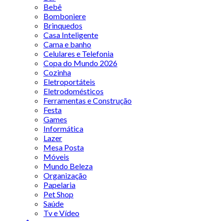
Bebê
Bomboniere
Brinquedos
Casa Inteligente
Cama e banho
Celulares e Telefonia
Copa do Mundo 2026
Cozinha
Eletroportáteis
Eletrodomésticos
Ferramentas e Construção
Festa
Games
Informática
Lazer
Mesa Posta
Móveis
Mundo Beleza
Organização
Papelaria
Pet Shop
Saúde
Tv e Vídeo