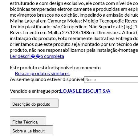
estruturado e com design exclusivo, ele conta com nível de 
bicônicas temperadas eletronicamente e produzidas em espira
movimentos bruscos no colchão, impedindo a emissão de ruído
Malha Lateral em Camurça Molas: Molejo Tecnopedic Revest
Tecido plastificado: não Ortopédico: Não Suporte até (kg)
Revestimento em Malha 27x128x188cm Dimensões: Altura (cm
instalação do produto, Foto meramente ilustrativa Entrega d
orientamos que este produto seja montado por um técnico de 
produto, não nos responsabilizamos pela instalação/montag
Ler descri��o completa
Este produto está indisponivel no momento
Buscar produtos similares
Avise-me quando estiver disponivel
Vendido e entregue por:
LOJAS LE BISCUIT S/A
Descrição do produto
Ficha Técnica
Sobre a Le biscuit