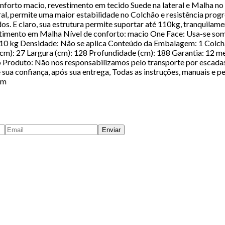
conforto macio, revestimento em tecido Suede na lateral e Malha 
l, permite uma maior estabilidade no Colchão e resistência progre
s. E claro, sua estrutura permite suportar até 110kg, tranquilam
imento em Malha Nível de conforto: macio One Face: Usa-se some
: 110 kg Densidade: Não se aplica Conteúdo da Embalagem: 1 Co
): 27 Largura (cm): 128 Profundidade (cm): 188 Garantia: 12 m
o Produto: Não nos responsabilizamos pelo transporte por escadas
sua confiança, após sua entrega, Todas as instruções, manuais e p
em
Enviar