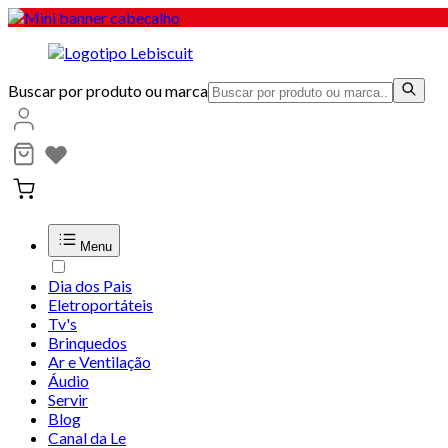
Buscar por produto ou marca
Menu
Dia dos Pais
Eletroportáteis
Tv's
Brinquedos
Ar e Ventilação
Áudio
Servir
Blog
Canal da Le