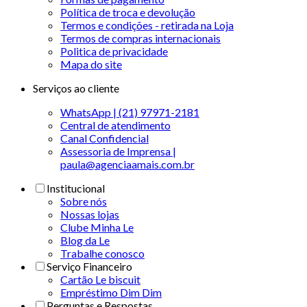
Política de troca e devolução
Termos e condições - retirada na Loja
Termos de compras internacionais
Politica de privacidade
Mapa do site
Serviços ao cliente
WhatsApp | (21) 97971-2181
Central de atendimento
Canal Confidencial
Assessoria de Imprensa |
paula@agenciaamais.com.br
Institucional
Sobre nós
Nossas lojas
Clube Minha Le
Blog da Le
Trabalhe conosco
Serviço Financeiro
Cartão Le biscuit
Empréstimo Dim Dim
Perguntas e Respostas