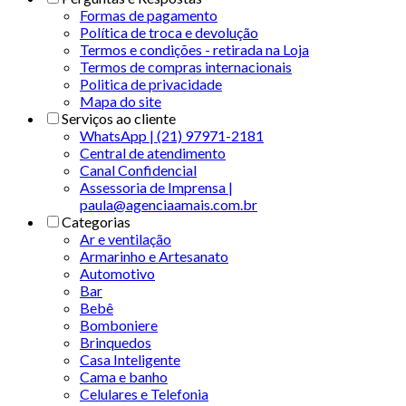
Formas de pagamento
Política de troca e devolução
Termos e condições - retirada na Loja
Termos de compras internacionais
Politica de privacidade
Mapa do site
Serviços ao cliente
WhatsApp | (21) 97971-2181
Central de atendimento
Canal Confidencial
Assessoria de Imprensa |
paula@agenciaamais.com.br
Categorias
Ar e ventilação
Armarinho e Artesanato
Automotivo
Bar
Bebê
Bomboniere
Brinquedos
Casa Inteligente
Cama e banho
Celulares e Telefonia