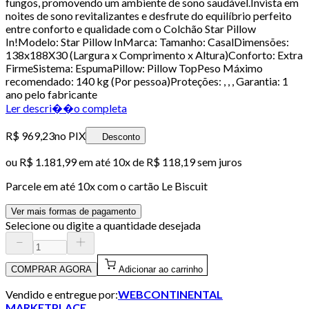
fungos, promovendo um ambiente de sono saudável.Invista em
noites de sono revitalizantes e desfrute do equilíbrio perfeito
entre conforto e qualidade com o Colchão Star Pillow
In!Modelo: Star Pillow InMarca: Tamanho: CasalDimensões:
138x188X30 (Largura x Comprimento x Altura)Conforto: Extra
FirmeSistema: EspumaPillow: Pillow TopPeso Máximo
recomendado: 140 kg (Por pessoa)Proteções: , , , Garantia: 1
ano pelo fabricante
Ler descri��o completa
R$ 969,23
no PIX
Desconto
ou
R$ 1.181,99
em até
10x de R$ 118,19 sem juros
Parcele em até
10
x com o cartão
Le Biscuit
Ver mais formas de pagamento
Selecione ou digite a quantidade desejada
COMPRAR AGORA
Adicionar ao carrinho
Vendido e entregue por:
WEBCONTINENTAL
MARKETPLACE