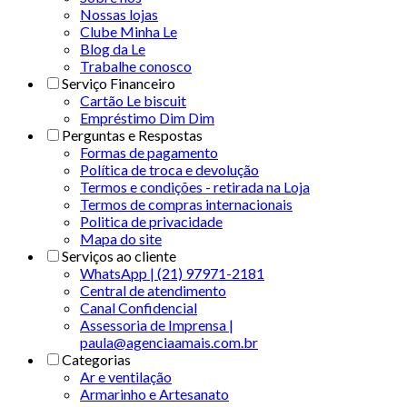
Nossas lojas
Clube Minha Le
Blog da Le
Trabalhe conosco
Serviço Financeiro
Cartão Le biscuit
Empréstimo Dim Dim
Perguntas e Respostas
Formas de pagamento
Política de troca e devolução
Termos e condições - retirada na Loja
Termos de compras internacionais
Politica de privacidade
Mapa do site
Serviços ao cliente
WhatsApp | (21) 97971-2181
Central de atendimento
Canal Confidencial
Assessoria de Imprensa |
paula@agenciaamais.com.br
Categorias
Ar e ventilação
Armarinho e Artesanato