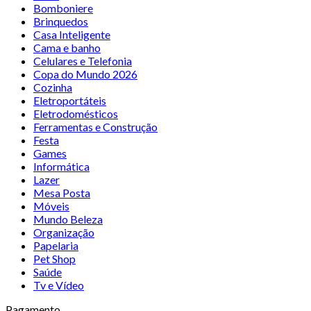
Bomboniere
Brinquedos
Casa Inteligente
Cama e banho
Celulares e Telefonia
Copa do Mundo 2026
Cozinha
Eletroportáteis
Eletrodomésticos
Ferramentas e Construção
Festa
Games
Informática
Lazer
Mesa Posta
Móveis
Mundo Beleza
Organização
Papelaria
Pet Shop
Saúde
Tv e Vídeo
Pagamento