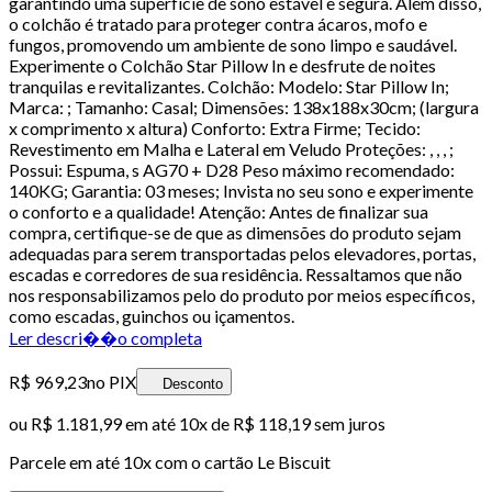
garantindo uma superfície de sono estável e segura. Além disso,
o colchão é tratado para proteger contra ácaros, mofo e
fungos, promovendo um ambiente de sono limpo e saudável.
Experimente o Colchão Star Pillow In e desfrute de noites
tranquilas e revitalizantes. Colchão: Modelo: Star Pillow In;
Marca: ; Tamanho: Casal; Dimensões: 138x188x30cm; (largura
x comprimento x altura) Conforto: Extra Firme; Tecido:
Revestimento em Malha e Lateral em Veludo Proteções: , , , ;
Possui: Espuma, s AG70 + D28 Peso máximo recomendado:
140KG; Garantia: 03 meses; Invista no seu sono e experimente
o conforto e a qualidade! Atenção: Antes de finalizar sua
compra, certifique-se de que as dimensões do produto sejam
adequadas para serem transportadas pelos elevadores, portas,
escadas e corredores de sua residência. Ressaltamos que não
nos responsabilizamos pelo do produto por meios específicos,
como escadas, guinchos ou içamentos.
Ler descri��o completa
R$ 969,23
no PIX
Desconto
ou
R$ 1.181,99
em até
10x de R$ 118,19 sem juros
Parcele em até
10
x com o cartão
Le Biscuit