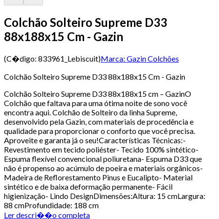
Colchão Solteiro Supreme D33
88x188x15 Cm - Gazin
(C�digo:
833961_Lebiscuit
)
Marca:
Gazin Colchões
Colchão Solteiro Supreme D33 88x188x15 Cm - Gazin
Colchão Solteiro Supreme D33 88x188x15 cm – GazinO
Colchão que faltava para uma ótima noite de sono você
encontra aqui. Colchão de Solteiro da linha Supreme,
desenvolvido pela Gazin, com materiais de procedência e
qualidade para proporcionar o conforto que você precisa.
Aproveite e garanta já o seu!Características Técnicas:-
Revestimento em tecido poliéster- Tecido 100% sintético-
Espuma flexível convencional poliuretana- Espuma D33 que
não é propenso ao acúmulo de poeira e materiais orgânicos-
Madeira de Reflorestamento Pinus e Eucalipto- Material
sintético e de baixa deformação permanente- Fácil
higienização- Lindo DesignDimensões:Altura: 15 cmLargura:
88 cmProfundidade: 188 cm
Ler descri��o completa