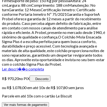
FirmeSuporte de peso: 150 Kg por pessoaAltura: 24
cmLargura: 88 cmComprimento: 188 cmManutenção: No
turnGarantia: 12 MesesCertificação Inmetro: Certificado
conforme Portaria Inmetro Nº 75/2021Garantia e SuporteA
Probel oferece garantia de 12 meses a partir do recebimento
do produto. Caso perceba algum defeito de fabricação, entre
em contato com nossos canais de atendimento para análise
rápida e eficiente. A Probel, presente no mercado desde 1940, é
sinônimo de qualidade e confiança.O Colchão Mola Ensacada
Sigma Plus é a escolha perfeita para quem busca conforto,
durabilidade e preço acessível. Com tecnologia avançada e
materiais de alta qualidade, este colchão proporciona noites de
sono reparadoras, garantindo um despertar revigorante todos
os dias. Aproveite esta oportunidade e invista no seu bem-estar
com o colchão Sigma Plus da Probel.
Ler descri��o completa
R$ 970,20
no PIX
Desconto
ou
R$ 1.078,00
em até
10x de R$ 107,80 sem juros
Parcele em até
10
x com o cartão
Le Biscuit
Ver mais formas de pagamento