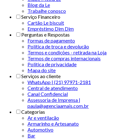
Blog da Le
Trabalhe conosco
Serviço Financeiro
Cartão Le biscuit
Empréstimo Dim Dim
Perguntas e Respostas
Formas de pagamento
Política de troca e devolução
Termos e condições - retirada na Loja
Termos de compras internacionais
Politica de privacidade
Mapa do site
Serviços ao cliente
WhatsApp | (21) 97971-2181
Central de atendimento
Canal Confidencial
Assessoria de Imprensa |
paula@agenciaamais.com.br
Categorias
Ar e ventilação
Armarinho e Artesanato
Automotivo
Bar