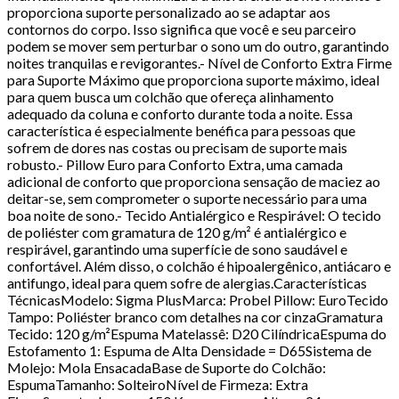
proporciona suporte personalizado ao se adaptar aos
contornos do corpo. Isso significa que você e seu parceiro
podem se mover sem perturbar o sono um do outro, garantindo
noites tranquilas e revigorantes.- Nível de Conforto Extra Firme
para Suporte Máximo que proporciona suporte máximo, ideal
para quem busca um colchão que ofereça alinhamento
adequado da coluna e conforto durante toda a noite. Essa
característica é especialmente benéfica para pessoas que
sofrem de dores nas costas ou precisam de suporte mais
robusto.- Pillow Euro para Conforto Extra, uma camada
adicional de conforto que proporciona sensação de maciez ao
deitar-se, sem comprometer o suporte necessário para uma
boa noite de sono.- Tecido Antialérgico e Respirável: O tecido
de poliéster com gramatura de 120 g/m² é antialérgico e
respirável, garantindo uma superfície de sono saudável e
confortável. Além disso, o colchão é hipoalergênico, antiácaro e
antifungo, ideal para quem sofre de alergias.Características
TécnicasModelo: Sigma PlusMarca: Probel Pillow: EuroTecido
Tampo: Poliéster branco com detalhes na cor cinzaGramatura
Tecido: 120 g/m²Espuma Matelassê: D20 CilíndricaEspuma do
Estofamento 1: Espuma de Alta Densidade = D65Sistema de
Molejo: Mola EnsacadaBase de Suporte do Colchão:
EspumaTamanho: SolteiroNível de Firmeza: Extra