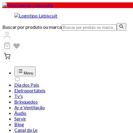
Buscar por produto ou marca
Menu
Dia dos Pais
Eletroportáteis
Tv's
Brinquedos
Ar e Ventilação
Áudio
Servir
Blog
Canal da Le