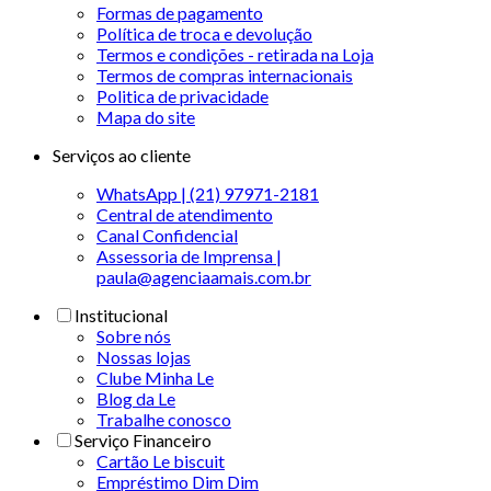
Formas de pagamento
Política de troca e devolução
Termos e condições - retirada na Loja
Termos de compras internacionais
Politica de privacidade
Mapa do site
Serviços ao cliente
WhatsApp | (21) 97971-2181
Central de atendimento
Canal Confidencial
Assessoria de Imprensa |
paula@agenciaamais.com.br
Institucional
Sobre nós
Nossas lojas
Clube Minha Le
Blog da Le
Trabalhe conosco
Serviço Financeiro
Cartão Le biscuit
Empréstimo Dim Dim