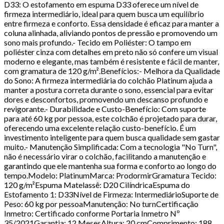
D33: O estofamento em espuma D33 oferece um nível de
firmeza intermediário, ideal para quem busca um equilíbrio
entre firmeza e conforto. Essa densidade é eficaz para manter a
coluna alinhada, aliviando pontos de pressão e promovendo um
sono mais profundo.- Tecido em Poliéster: O tampo em
poliéster cinza com detalhes em preto não só confere um visual
moderno e elegante, mas também é resistente e fácil de manter,
com gramatura de 120 g/m².Benefícios:- Melhora da Qualidade
do Sono: A firmeza intermediária do colchão Platinum ajuda a
manter a postura correta durante o sono, essencial para evitar
dores e desconfortos, promovendo um descanso profundo e
revigorante.- Durabilidade e Custo-Benefício: Com suporte
para até 60 kg por pessoa, este colchão é projetado para durar,
oferecendo uma excelente relação custo-benefício. É um
investimento inteligente para quem busca qualidade sem gastar
muito.- Manutenção Simplificada: Com a tecnologia "No Turn",
não é necessário virar o colchão, facilitando a manutenção e
garantindo que ele mantenha sua forma e conforto ao longo do
tempo.Modelo: PlatinumMarca: ProdormirGramatura Tecido:
120 g/m²Espuma Matelassê: D20 CilíndricaEspuma do
Estofamento 1: D33Nível de Firmeza: IntermediárioSuporte de
Peso: 60 kg por pessoaManutenção: No turnCertificação
Inmetro: Certificado conforme Portaria Inmetro Nº
35/2021Garantia: 12 MesesAltura: 20 cmComprimento: 188