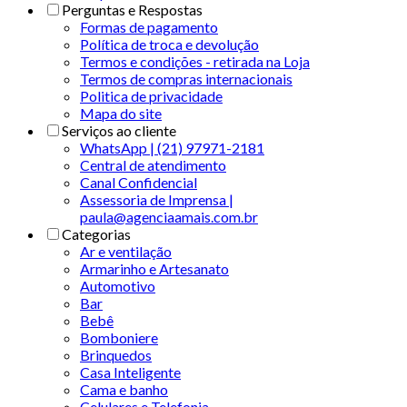
Perguntas e Respostas
Formas de pagamento
Política de troca e devolução
Termos e condições - retirada na Loja
Termos de compras internacionais
Politica de privacidade
Mapa do site
Serviços ao cliente
WhatsApp | (21) 97971-2181
Central de atendimento
Canal Confidencial
Assessoria de Imprensa |
paula@agenciaamais.com.br
Categorias
Ar e ventilação
Armarinho e Artesanato
Automotivo
Bar
Bebê
Bomboniere
Brinquedos
Casa Inteligente
Cama e banho
Celulares e Telefonia