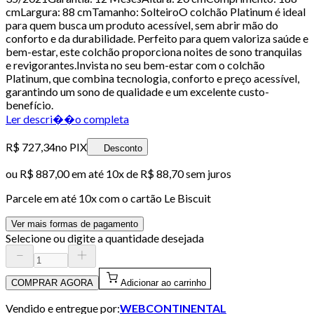
cmLargura: 88 cmTamanho: SolteiroO colchão Platinum é ideal
para quem busca um produto acessível, sem abrir mão do
conforto e da durabilidade. Perfeito para quem valoriza saúde e
bem-estar, este colchão proporciona noites de sono tranquilas
e revigorantes.Invista no seu bem-estar com o colchão
Platinum, que combina tecnologia, conforto e preço acessível,
garantindo um sono de qualidade e um excelente custo-
benefício.
Ler descri��o completa
R$ 727,34
no PIX
Desconto
ou
R$ 887,00
em até
10x de R$ 88,70 sem juros
Parcele em até
10
x com o cartão
Le Biscuit
Ver mais formas de pagamento
Selecione ou digite a quantidade desejada
COMPRAR AGORA
Adicionar ao carrinho
Vendido e entregue por:
WEBCONTINENTAL