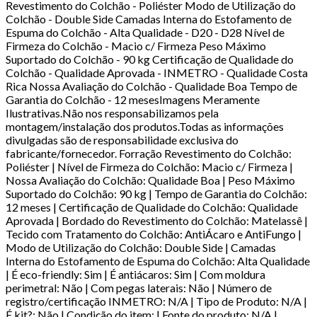
Revestimento do Colchão - Poliéster Modo de Utilização do
Colchão - Double Side Camadas Interna do Estofamento de
Espuma do Colchão - Alta Qualidade - D20 - D28 Nível de
Firmeza do Colchão - Macio c/ Firmeza Peso Máximo
Suportado do Colchão - 90 kg Certificação de Qualidade do
Colchão - Qualidade Aprovada - INMETRO - Qualidade Costa
Rica Nossa Avaliação do Colchão - Qualidade Boa Tempo de
Garantia do Colchão - 12 mesesImagens Meramente
Ilustrativas.Não nos responsabilizamos pela
montagem/instalação dos produtos.Todas as informações
divulgadas são de responsabilidade exclusiva do
fabricante/fornecedor. Forração Revestimento do Colchão:
Poliéster | Nível de Firmeza do Colchão: Macio c/ Firmeza |
Nossa Avaliação do Colchão: Qualidade Boa | Peso Máximo
Suportado do Colchão: 90 kg | Tempo de Garantia do Colchão:
12 meses | Certificação de Qualidade do Colchão: Qualidade
Aprovada | Bordado do Revestimento do Colchão: Matelassê |
Tecido com Tratamento do Colchão: AntiÁcaro e AntiFungo |
Modo de Utilização do Colchão: Double Side | Camadas
Interna do Estofamento de Espuma do Colchão: Alta Qualidade
| É eco-friendly: Sim | É antiácaros: Sim | Com moldura
perimetral: Não | Com pegas laterais: Não | Número de
registro/certificação INMETRO: N/A | Tipo de Produto: N/A |
É kit?: Não | Condição do item: | Fonte do produto: N/A |