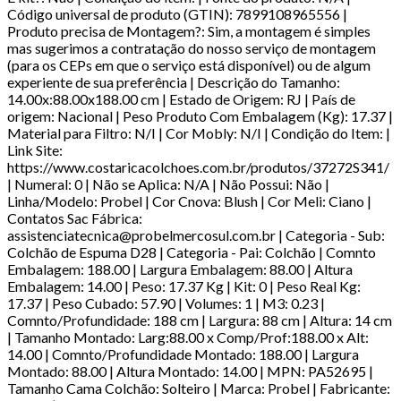
Código universal de produto (GTIN): 7899108965556 |
Produto precisa de Montagem?: Sim, a montagem é simples
mas sugerimos a contratação do nosso serviço de montagem
(para os CEPs em que o serviço está disponível) ou de algum
experiente de sua preferência | Descrição do Tamanho:
14.00x:88.00x188.00 cm | Estado de Origem: RJ | País de
origem: Nacional | Peso Produto Com Embalagem (Kg): 17.37 |
Material para Filtro: N/I | Cor Mobly: N/I | Condição do Item: |
Link Site:
https://www.costaricacolchoes.com.br/produtos/37272S341/
| Numeral: 0 | Não se Aplica: N/A | Não Possui: Não |
Linha/Modelo: Probel | Cor Cnova: Blush | Cor Meli: Ciano |
Contatos Sac Fábrica:
assistenciatecnica@probelmercosul.com.br | Categoria - Sub:
Colchão de Espuma D28 | Categoria - Pai: Colchão | Comnto
Embalagem: 188.00 | Largura Embalagem: 88.00 | Altura
Embalagem: 14.00 | Peso: 17.37 Kg | Kit: 0 | Peso Real Kg:
17.37 | Peso Cubado: 57.90 | Volumes: 1 | M3: 0.23 |
Comnto/Profundidade: 188 cm | Largura: 88 cm | Altura: 14 cm
| Tamanho Montado: Larg:88.00 x Comp/Prof:188.00 x Alt:
14.00 | Comnto/Profundidade Montado: 188.00 | Largura
Montado: 88.00 | Altura Montado: 14.00 | MPN: PA52695 |
Tamanho Cama Colchão: Solteiro | Marca: Probel | Fabricante: