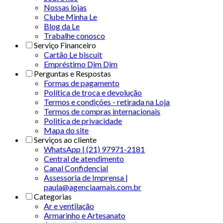
Nossas lojas
Clube Minha Le
Blog da Le
Trabalhe conosco
Serviço Financeiro
Cartão Le biscuit
Empréstimo Dim Dim
Perguntas e Respostas
Formas de pagamento
Política de troca e devolução
Termos e condições - retirada na Loja
Termos de compras internacionais
Politica de privacidade
Mapa do site
Serviços ao cliente
WhatsApp | (21) 97971-2181
Central de atendimento
Canal Confidencial
Assessoria de Imprensa |
paula@agenciaamais.com.br
Categorias
Ar e ventilação
Armarinho e Artesanato