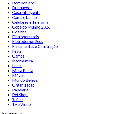
Bomboniere
Brinquedos
Casa Inteligente
Cama e banho
Celulares e Telefonia
Copa do Mundo 2026
Cozinha
Eletroportáteis
Eletrodomésticos
Ferramentas e Construção
Festa
Games
Informática
Lazer
Mesa Posta
Móveis
Mundo Beleza
Organização
Papelaria
Pet Shop
Saúde
Tv e Vídeo
Pagamento