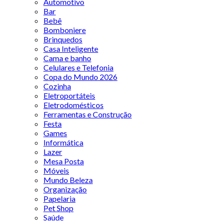
Automotivo
Bar
Bebê
Bomboniere
Brinquedos
Casa Inteligente
Cama e banho
Celulares e Telefonia
Copa do Mundo 2026
Cozinha
Eletroportáteis
Eletrodomésticos
Ferramentas e Construção
Festa
Games
Informática
Lazer
Mesa Posta
Móveis
Mundo Beleza
Organização
Papelaria
Pet Shop
Saúde