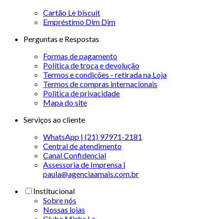
Cartão Le biscuit
Empréstimo Dim Dim
Perguntas e Respostas
Formas de pagamento
Política de troca e devolução
Termos e condições - retirada na Loja
Termos de compras internacionais
Politica de privacidade
Mapa do site
Serviços ao cliente
WhatsApp | (21) 97971-2181
Central de atendimento
Canal Confidencial
Assessoria de Imprensa |
paula@agenciaamais.com.br
Institucional
Sobre nós
Nossas lojas
Clube Minha Le