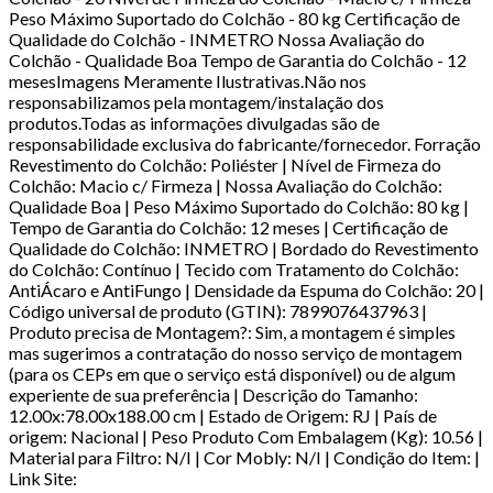
Peso Máximo Suportado do Colchão - 80 kg Certificação de
Qualidade do Colchão - INMETRO Nossa Avaliação do
Colchão - Qualidade Boa Tempo de Garantia do Colchão - 12
mesesImagens Meramente Ilustrativas.Não nos
responsabilizamos pela montagem/instalação dos
produtos.Todas as informações divulgadas são de
responsabilidade exclusiva do fabricante/fornecedor. Forração
Revestimento do Colchão: Poliéster | Nível de Firmeza do
Colchão: Macio c/ Firmeza | Nossa Avaliação do Colchão:
Qualidade Boa | Peso Máximo Suportado do Colchão: 80 kg |
Tempo de Garantia do Colchão: 12 meses | Certificação de
Qualidade do Colchão: INMETRO | Bordado do Revestimento
do Colchão: Contínuo | Tecido com Tratamento do Colchão:
AntiÁcaro e AntiFungo | Densidade da Espuma do Colchão: 20 |
Código universal de produto (GTIN): 7899076437963 |
Produto precisa de Montagem?: Sim, a montagem é simples
mas sugerimos a contratação do nosso serviço de montagem
(para os CEPs em que o serviço está disponível) ou de algum
experiente de sua preferência | Descrição do Tamanho:
12.00x:78.00x188.00 cm | Estado de Origem: RJ | País de
origem: Nacional | Peso Produto Com Embalagem (Kg): 10.56 |
Material para Filtro: N/I | Cor Mobly: N/I | Condição do Item: |
Link Site: