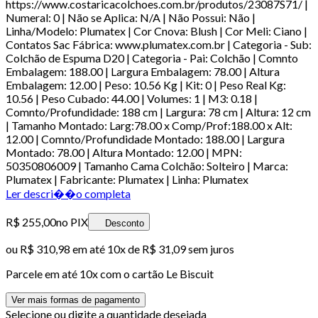
https://www.costaricacolchoes.com.br/produtos/23087S71/ |
Numeral: 0 | Não se Aplica: N/A | Não Possui: Não |
Linha/Modelo: Plumatex | Cor Cnova: Blush | Cor Meli: Ciano |
Contatos Sac Fábrica: www.plumatex.com.br | Categoria - Sub:
Colchão de Espuma D20 | Categoria - Pai: Colchão | Comnto
Embalagem: 188.00 | Largura Embalagem: 78.00 | Altura
Embalagem: 12.00 | Peso: 10.56 Kg | Kit: 0 | Peso Real Kg:
10.56 | Peso Cubado: 44.00 | Volumes: 1 | M3: 0.18 |
Comnto/Profundidade: 188 cm | Largura: 78 cm | Altura: 12 cm
| Tamanho Montado: Larg:78.00 x Comp/Prof:188.00 x Alt:
12.00 | Comnto/Profundidade Montado: 188.00 | Largura
Montado: 78.00 | Altura Montado: 12.00 | MPN:
50350806009 | Tamanho Cama Colchão: Solteiro | Marca:
Plumatex | Fabricante: Plumatex | Linha: Plumatex
Ler descri��o completa
R$ 255,00
no PIX
Desconto
ou
R$ 310,98
em até
10x de R$ 31,09 sem juros
Parcele em até
10
x com o cartão
Le Biscuit
Ver mais formas de pagamento
Selecione ou digite a quantidade desejada