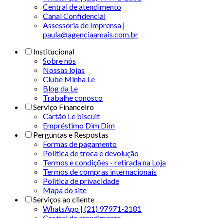
Central de atendimento
Canal Confidencial
Assessoria de Imprensa |
paula@agenciaamais.com.br
Institucional
Sobre nós
Nossas lojas
Clube Minha Le
Blog da Le
Trabalhe conosco
Serviço Financeiro
Cartão Le biscuit
Empréstimo Dim Dim
Perguntas e Respostas
Formas de pagamento
Política de troca e devolução
Termos e condições - retirada na Loja
Termos de compras internacionais
Politica de privacidade
Mapa do site
Serviços ao cliente
WhatsApp | (21) 97971-2181
Central de atendimento