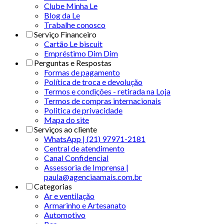
Clube Minha Le
Blog da Le
Trabalhe conosco
Serviço Financeiro
Cartão Le biscuit
Empréstimo Dim Dim
Perguntas e Respostas
Formas de pagamento
Política de troca e devolução
Termos e condições - retirada na Loja
Termos de compras internacionais
Politica de privacidade
Mapa do site
Serviços ao cliente
WhatsApp | (21) 97971-2181
Central de atendimento
Canal Confidencial
Assessoria de Imprensa |
paula@agenciaamais.com.br
Categorias
Ar e ventilação
Armarinho e Artesanato
Automotivo