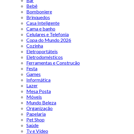
Bar
Bebê
Bomboniere
Brinquedos
Casa Inteligente
Cama e banho
Celulares e Telefonia
Copa do Mundo 2026
Cozinha
Eletroportáteis
Eletrodomésticos
Ferramentas e Construção
Festa
Games
Informática
Lazer
Mesa Posta
Móveis
Mundo Beleza
Organização
Papelaria
Pet Shop
Saúde
Tv e Vídeo