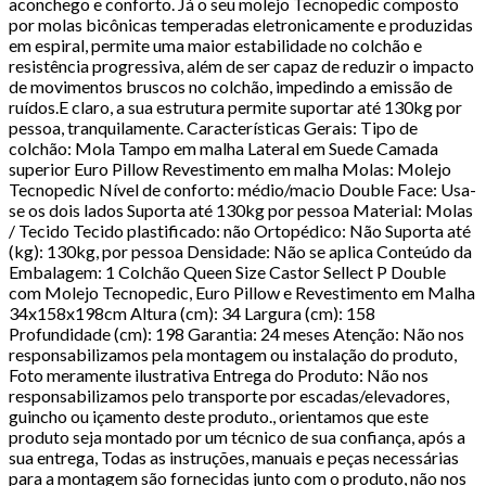
aconchego e conforto. Já o seu molejo Tecnopedic composto
por molas bicônicas temperadas eletronicamente e produzidas
em espiral, permite uma maior estabilidade no colchão e
resistência progressiva, além de ser capaz de reduzir o impacto
de movimentos bruscos no colchão, impedindo a emissão de
ruídos.E claro, a sua estrutura permite suportar até 130kg por
pessoa, tranquilamente. Características Gerais: Tipo de
colchão: Mola Tampo em malha Lateral em Suede Camada
superior Euro Pillow Revestimento em malha Molas: Molejo
Tecnopedic Nível de conforto: médio/macio Double Face: Usa-
se os dois lados Suporta até 130kg por pessoa Material: Molas
/ Tecido Tecido plastificado: não Ortopédico: Não Suporta até
(kg): 130kg, por pessoa Densidade: Não se aplica Conteúdo da
Embalagem: 1 Colchão Queen Size Castor Sellect P Double
com Molejo Tecnopedic, Euro Pillow e Revestimento em Malha
34x158x198cm Altura (cm): 34 Largura (cm): 158
Profundidade (cm): 198 Garantia: 24 meses Atenção: Não nos
responsabilizamos pela montagem ou instalação do produto,
Foto meramente ilustrativa Entrega do Produto: Não nos
responsabilizamos pelo transporte por escadas/elevadores,
guincho ou içamento deste produto., orientamos que este
produto seja montado por um técnico de sua confiança, após a
sua entrega, Todas as instruções, manuais e peças necessárias
para a montagem são fornecidas junto com o produto, não nos