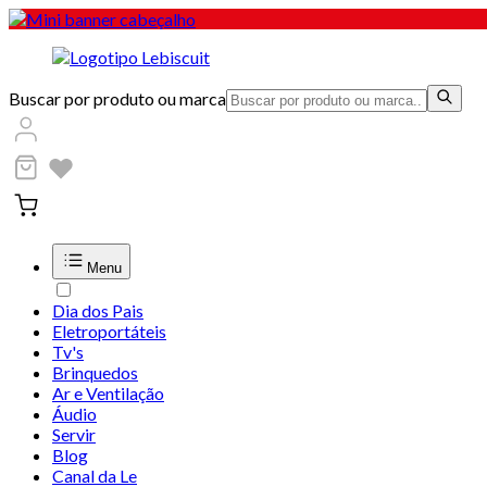
Buscar por produto ou marca
Menu
Dia dos Pais
Eletroportáteis
Tv's
Brinquedos
Ar e Ventilação
Áudio
Servir
Blog
Canal da Le