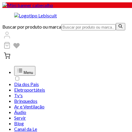
Buscar por produto ou marca
Menu
Dia dos Pais
Eletroportáteis
Tv's
Brinquedos
Ar e Ventilação
Áudio
Servir
Blog
Canal da Le