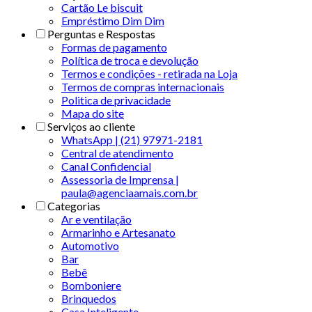
Cartão Le biscuit
Empréstimo Dim Dim
Perguntas e Respostas
Formas de pagamento
Política de troca e devolução
Termos e condições - retirada na Loja
Termos de compras internacionais
Politica de privacidade
Mapa do site
Serviços ao cliente
WhatsApp | (21) 97971-2181
Central de atendimento
Canal Confidencial
Assessoria de Imprensa |
paula@agenciaamais.com.br
Categorias
Ar e ventilação
Armarinho e Artesanato
Automotivo
Bar
Bebê
Bomboniere
Brinquedos
Casa Inteligente