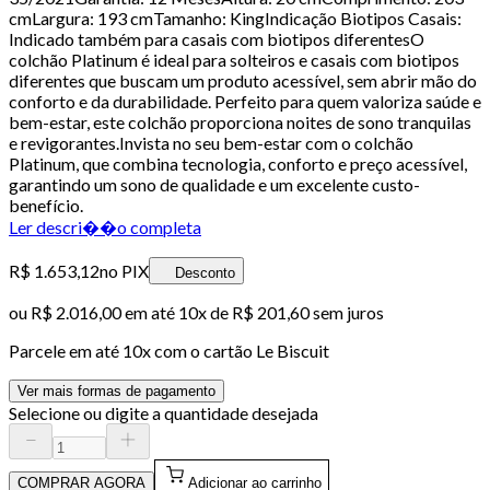
cmLargura: 193 cmTamanho: KingIndicação Biotipos Casais:
Indicado também para casais com biotipos diferentesO
colchão Platinum é ideal para solteiros e casais com biotipos
diferentes que buscam um produto acessível, sem abrir mão do
conforto e da durabilidade. Perfeito para quem valoriza saúde e
bem-estar, este colchão proporciona noites de sono tranquilas
e revigorantes.Invista no seu bem-estar com o colchão
Platinum, que combina tecnologia, conforto e preço acessível,
garantindo um sono de qualidade e um excelente custo-
benefício.
Ler descri��o completa
R$ 1.653,12
no PIX
Desconto
ou
R$ 2.016,00
em até
10x de R$ 201,60 sem juros
Parcele em até
10
x com o cartão
Le Biscuit
Ver mais formas de pagamento
Selecione ou digite a quantidade desejada
COMPRAR AGORA
Adicionar ao carrinho