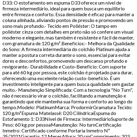
D33: O estofamento em espuma D33 oferece um nível de
firmeza intermediário, ideal para quem busca um equilíbrio
entre firmeza e conforto. Essa densidade é eficaz para manter a
coluna alinhada, aliviando pontos de pressão e promovendo um
sono mais profundo.- Tecido em Poliéster: O tampo em
poliéster cinza com detalhes em preto não só confere um visual
moderno e elegante, mas também é resistente e fácil de manter,
com gramatura de 120 g/m².Benefícios:- Melhora da Qualidade
do Sono: A firmeza intermediária do colchão Platinum ajuda a
manter a postura correta durante o sono, essencial para evitar
dores e desconfortos, promovendo um descanso profundo e
revigorante.- Durabilidade e Custo-Benefício: Com suporte
para até 60 kg por pessoa, este colchão é projetado para durar,
oferecendo uma excelente relação custo-benefício. É um
investimento inteligente para quem busca qualidade sem gastar
muito.- Manutenção Simplificada: Com a tecnologia "No Turn",
não é necessário virar o colchão, facilitando a manutenção e
garantindo que ele mantenha sua forma e conforto ao longo do
tempo.Modelo: PlatinumMarca: ProdormirGramatura Tecido:
120 g/m²Espuma Matelassê: D20 CilíndricaEspuma do
Estofamento 1: D33Nível de Firmeza: IntermediárioSuporte de
Peso: 60 kg por pessoaManutenção: No turnCertificação
Inmetro: Certificado conforme Portaria Inmetro Nº
35/2021Garantia: 12 MesesAltura: 20 cmComprimento: 203