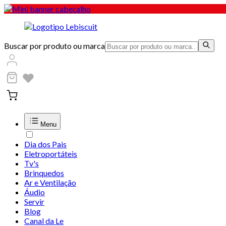
Buscar por produto ou marca
Menu
Dia dos Pais
Eletroportáteis
Tv's
Brinquedos
Ar e Ventilação
Áudio
Servir
Blog
Canal da Le