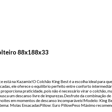
olteiro 88x188x33
ece está na Kazamix!O Colchão King Best é a escolha ideal para 
das, ele oferece o equilíbrio perfeito entre conforto intermediá
n proporciona praticidade, pois não é necessário virar o colchão,
busca um descanso livre de impurezas.Desfrute da combinação de 
uas noites em momentos de descanso incomparáveis!Modelo: King
tema: Molas EnsacadasPillow: Euro PillowPeso Máximo recomendado