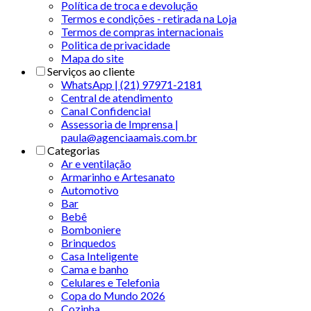
Política de troca e devolução
Termos e condições - retirada na Loja
Termos de compras internacionais
Politica de privacidade
Mapa do site
Serviços ao cliente
WhatsApp | (21) 97971-2181
Central de atendimento
Canal Confidencial
Assessoria de Imprensa |
paula@agenciaamais.com.br
Categorias
Ar e ventilação
Armarinho e Artesanato
Automotivo
Bar
Bebê
Bomboniere
Brinquedos
Casa Inteligente
Cama e banho
Celulares e Telefonia
Copa do Mundo 2026
Cozinha