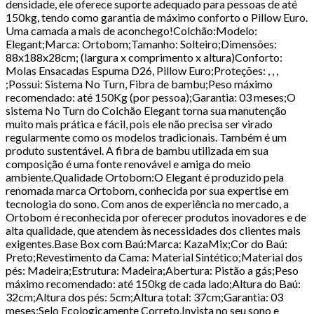
densidade, ele oferece suporte adequado para pessoas de até
150kg, tendo como garantia de máximo conforto o Pillow Euro.
Uma camada a mais de aconchego!Colchão:Modelo:
Elegant;Marca: Ortobom;Tamanho: Solteiro;Dimensões:
88x188x28cm; (largura x comprimento x altura)Conforto:
Molas Ensacadas Espuma D26, Pillow Euro;Proteções: , , ,
;Possui: Sistema No Turn, Fibra de bambu;Peso máximo
recomendado: até 150Kg (por pessoa);Garantia: 03 meses;O
sistema No Turn do Colchão Elegant torna sua manutenção
muito mais prática e fácil, pois ele não precisa ser virado
regularmente como os modelos tradicionais. Também é um
produto sustentável. A fibra de bambu utilizada em sua
composição é uma fonte renovável e amiga do meio
ambiente.Qualidade Ortobom:O Elegant é produzido pela
renomada marca Ortobom, conhecida por sua expertise em
tecnologia do sono. Com anos de experiência no mercado, a
Ortobom é reconhecida por oferecer produtos inovadores e de
alta qualidade, que atendem às necessidades dos clientes mais
exigentes.Base Box com Baú:Marca: KazaMix;Cor do Baú:
Preto;Revestimento da Cama: Material Sintético;Material dos
pés: Madeira;Estrutura: Madeira;Abertura: Pistão a gás;Peso
máximo recomendado: até 150kg de cada lado;Altura do Baú:
32cm;Altura dos pés: 5cm;Altura total: 37cm;Garantia: 03
meses;Selo Ecologicamente Correto.Invista no seu sono e