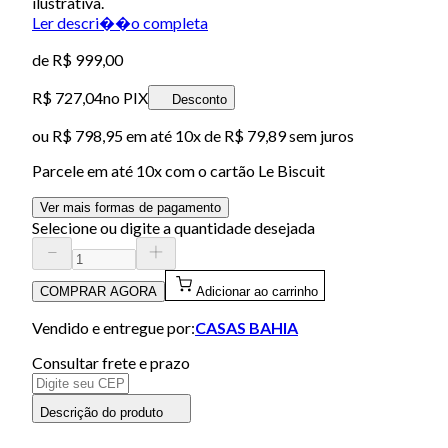
ilustrativa.
Ler descri��o completa
de
R$ 999,00
R$ 727,04
no PIX
Desconto
ou
R$ 798,95
em até
10x de R$ 79,89 sem juros
Parcele em até
10
x com o cartão
Le Biscuit
Ver mais formas de pagamento
Selecione ou digite a quantidade desejada
COMPRAR AGORA
Adicionar ao carrinho
Vendido e entregue por:
CASAS BAHIA
Consultar frete e prazo
Descrição do produto