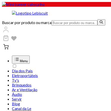
Buscar por produto ou marca
Menu
Dia dos Pais
Eletroportáteis
Tv's
Brinquedos
Ar e Ventilação
Áudio
Servir
Blog
Canal da Le