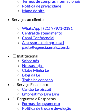
Termos de compras internacionais
Politica de privacidade
Mapa do site
Serviços ao cliente
WhatsApp | (21) 97971-2181
Central de atendimento
Canal Confidencial
Assessoria de Imprensa |
paula@agenciaamais.com.br
Institucional
Sobre nós
Nossas lojas
Clube Minha Le
Blog da Le
Trabalhe conosco
Serviço Financeiro
Cartão Le biscuit
Empréstimo Dim Dim
Perguntas e Respostas
Formas de pagamento
Política de troca e devolução