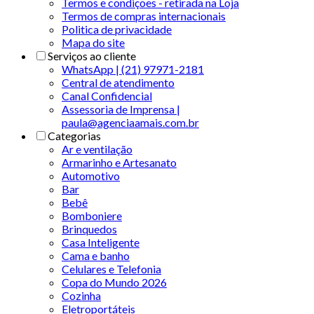
Termos e condições - retirada na Loja
Termos de compras internacionais
Politica de privacidade
Mapa do site
Serviços ao cliente
WhatsApp | (21) 97971-2181
Central de atendimento
Canal Confidencial
Assessoria de Imprensa |
paula@agenciaamais.com.br
Categorias
Ar e ventilação
Armarinho e Artesanato
Automotivo
Bar
Bebê
Bomboniere
Brinquedos
Casa Inteligente
Cama e banho
Celulares e Telefonia
Copa do Mundo 2026
Cozinha
Eletroportáteis