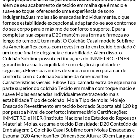
além de seu acabamento de tecido em malha que é macio e
suave ao toque, oferecendo uma experiência de sono
indulgente.Suas molas são ensacadas individualmente, o que
fornece estabilidade excepcional, adaptando-se aos contornos
do seu corpo para o máximo de conforto e suporte. E para
completar, sua espuma D20 mantém sua forma e firmeza ao
longo do tempo.E tem mais! O Colchão Casal modelo Sublime
da Americanflex conta com revestimento em tecido bordado é
um toque final de elegância e durabilidade. Além disso, o
Colchão Sublime possui certificações do INMETRO e INER,
garantindo a sua tranquilidade em relação à qualidade e
segurança.Eleve suas noites de sono a um novo patamar de
conforto com o Colchão Sublime da Americanflex.
Características Gerais: Pillow Top: camada extra de espuma na
parte superior do colchão Tecido em malha com toque macio e
suave Molas ensacadas individualmente trazendo mais
estabilidade Tipo de colchão: Mola Tipo de mola: Molejo
Ensacado Revestimento em tecido bordado Suporta até 120 kg
por pessoa Nível de conforto: Intermediário Certificações:
INMETRO e INER (Instituto Nacional de Estudos do Repouso)
Material: Molas, espuma e tecido Densidade: D20 Conteúdo da
Embalagem: 1 Colchão Casal Sublime com Molas Ensacadas e
Espuma D20 Americanflex Dimensões: Altura: 30 cm Largura: