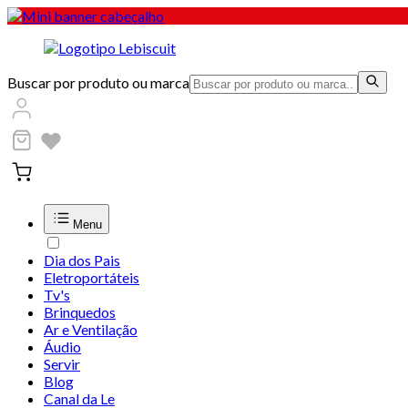
Buscar por produto ou marca
Menu
Dia dos Pais
Eletroportáteis
Tv's
Brinquedos
Ar e Ventilação
Áudio
Servir
Blog
Canal da Le