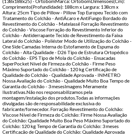
(138x188x25) - OrtobomMarca: OrtobomDimensões(Cm):
Comprimento(Profundidade): 188cm x Largura: 138cm x
Altura: 25cm Tipo de Pillow - Pillow Top Europeu Tecido com
Tratamento do Colchão - AntiÁcaro e AntiFungo Bordado do
Revestimento do Colchão - Matelassê Forração Revestimento
do Colchão - Viscose Forração do Revestimento Inferior do
Colchão - Antiderrapante Tecido de Revestimento da Faixa
Lateral do Colchão - Poliéster Modo de Utilização do Colchão -
One Side Camadas Interna do Estofamento de Espuma do
Colchão - Alta Qualidade - D26 Tipo de Estrutura Ortopédico
do Colchão - EPS Tipo de Mola do Colchão - Ensacadas
SuperPocket Nível de Firmeza do Colchão - Firme Peso
Máximo Suportado do Colchão - 120 kg Certificação de
Qualidade do Colchão - Qualidade Aprovada - INMETRO
Nossa Avaliação do Colchão - Qualidade Muito Boa Tempo de
Garantia do Colchão - 3 mesesImagens Meramente
Ilustrativas.Não nos responsabilizamos pela
montagem/instalação dos produtos.Todas as informações
divulgadas são de responsabilidade exclusiva do
fabricante/fornecedor. Forração Revestimento do Colchão:
Viscose Nível de Firmeza do Colchão: Firme Nossa Avaliação
do Colchão: Qualidade Muito Boa Peso Máximo Suportado do
Colchão: 120 kg Tempo de Garantia do Colchão: 3 meses
Certificação de Qualidade do Colchão: Qualidade Aprovada