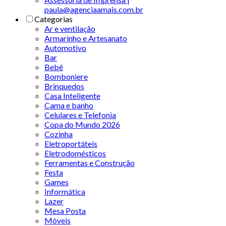
paula@agenciaamais.com.br
Categorias
Ar e ventilação
Armarinho e Artesanato
Automotivo
Bar
Bebê
Bomboniere
Brinquedos
Casa Inteligente
Cama e banho
Celulares e Telefonia
Copa do Mundo 2026
Cozinha
Eletroportáteis
Eletrodomésticos
Ferramentas e Construção
Festa
Games
Informática
Lazer
Mesa Posta
Móveis