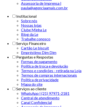
Assessoria de Imprensa |
paula@agenciaamais.com.br
Institucional
Sobre nós
Nossas lojas
Clube Minha Le
Blog da Le
Trabalhe conosco
Serviço Financeiro
Cartão Le biscuit
Empréstimo Dim Dim
Perguntas e Respostas
Formas de pagamento
Política de troca e devolução
Termos e condições - retirada na Loja
Termos de compras internacionais
Politica de privacidade
Mapa do site
Serviços ao cliente
WhatsApp | (21) 97971-2181
Central de atendimento
Canal Confidencial
Assessoria de Imprensa |