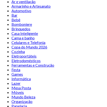
Ar e ventilação
Armarinho e Artesanato
Automotivo
Bar
Bebê
Bomboniere
Brinquedos
Casa Inteligente
Cama e banho
Celulares e Telefonia
Copa do Mundo 2026
Cozinha
Eletroportáteis
Eletrodomésticos
Ferramentas e Construção
Festa
Games
Informática
Lazer
Mesa Posta
Móveis
Mundo Beleza
Organização
Papelaria