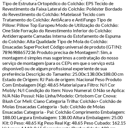
Tipo de Estrutura Ortopédico do Colchão: EPS Tecido de
Revestimento da Faixa Lateral do Colchão: Poliéster Bordado
do Revestimento do Colchão: Matelassê Tecido com
Tratamento do Colchão: AntiÁcaro e AntiFungo Tipo de
Pillow: Pillow Top Europeu Modo de Utilização do Colchão:
One Side Forração do Revestimento Inferior do Colchão:
Antiderrapante Camadas Interna do Estofamento de Espuma
do Colchão: Alta Qualidade Tipo de Mola do Colchão:
Ensacadas SuperPocket Código universal de produto (GTIN):
7896988657236 Produto precisa de Montagem?: Sim, a
montagem é simples mas sugerimos a contratação do nosso
serviço de montagem (para os CEPs em que o serviço está
disponível) ou de algum profissional experiente de sua
preferência Descrição do Tamanho: 25.00x:138.00x188.00 cm
Estado de Origem: RJ País de origem: Nacional Peso Produto
Com Embalagem (Kg): 48.65 Material para Filtro: N/I Cor
Mobly: N/I Condição do Item: Novo Numeral: 0 Não se Aplica:
N/A Não Possui: Não Linha/Modelo: Ortobom Cor Cnova:
Blush Cor Meli: Ciano Categoria Trilha: Colchão> Colchão de
Molas Ensacadas Categoria - Sub: Colchão de Molas
Ensacadas Categoria - Pai: Colchão Comprimento Embalagem:
188.00 Largura Embalagem: 138.00 Altura Embalagem: 25.00
Kit: 0 Peso: 48.65 Kg Peso Real Kg: 48.65 Peso Cubado: 162.15