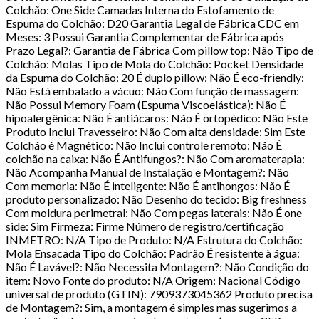
Colchão: One Side Camadas Interna do Estofamento de
Espuma do Colchão: D20 Garantia Legal de Fábrica CDC em
Meses: 3 Possui Garantia Complementar de Fábrica após
Prazo Legal?: Garantia de Fábrica Com pillow top: Não Tipo de
Colchão: Molas Tipo de Mola do Colchão: Pocket Densidade
da Espuma do Colchão: 20 É duplo pillow: Não É eco-friendly:
Não Está embalado a vácuo: Não Com função de massagem:
Não Possui Memory Foam (Espuma Viscoelástica): Não É
hipoalergênica: Não É antiácaros: Não É ortopédico: Não Este
Produto Inclui Travesseiro: Não Com alta densidade: Sim Este
Colchão é Magnético: Não Inclui controle remoto: Não É
colchão na caixa: Não É Antifungos?: Não Com aromaterapia:
Não Acompanha Manual de Instalação e Montagem?: Não
Com memoria: Não É inteligente: Não É antihongos: Não É
produto personalizado: Não Desenho do tecido: Big freshness
Com moldura perimetral: Não Com pegas laterais: Não É one
side: Sim Firmeza: Firme Número de registro/certificação
INMETRO: N/A Tipo de Produto: N/A Estrutura do Colchão:
Mola Ensacada Tipo do Colchão: Padrão É resistente à água:
Não É Lavável?: Não Necessita Montagem?: Não Condição do
item: Novo Fonte do produto: N/A Origem: Nacional Código
universal de produto (GTIN): 7909373045362 Produto precisa
de Montagem?: Sim, a montagem é simples mas sugerimos a