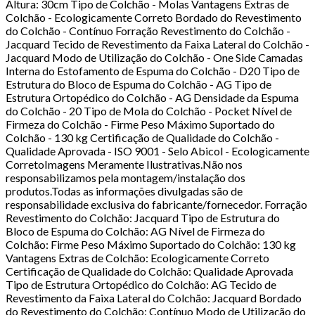
Altura: 30cm Tipo de Colchão - Molas Vantagens Extras de
Colchão - Ecologicamente Correto Bordado do Revestimento
do Colchão - Contínuo Forração Revestimento do Colchão -
Jacquard Tecido de Revestimento da Faixa Lateral do Colchão -
Jacquard Modo de Utilização do Colchão - One Side Camadas
Interna do Estofamento de Espuma do Colchão - D20 Tipo de
Estrutura do Bloco de Espuma do Colchão - AG Tipo de
Estrutura Ortopédico do Colchão - AG Densidade da Espuma
do Colchão - 20 Tipo de Mola do Colchão - Pocket Nível de
Firmeza do Colchão - Firme Peso Máximo Suportado do
Colchão - 130 kg Certificação de Qualidade do Colchão -
Qualidade Aprovada - ISO 9001 - Selo Abicol - Ecologicamente
CorretoImagens Meramente Ilustrativas.Não nos
responsabilizamos pela montagem/instalação dos
produtos.Todas as informações divulgadas são de
responsabilidade exclusiva do fabricante/fornecedor. Forração
Revestimento do Colchão: Jacquard Tipo de Estrutura do
Bloco de Espuma do Colchão: AG Nível de Firmeza do
Colchão: Firme Peso Máximo Suportado do Colchão: 130 kg
Vantagens Extras de Colchão: Ecologicamente Correto
Certificação de Qualidade do Colchão: Qualidade Aprovada
Tipo de Estrutura Ortopédico do Colchão: AG Tecido de
Revestimento da Faixa Lateral do Colchão: Jacquard Bordado
do Revestimento do Colchão: Contínuo Modo de Utilização do