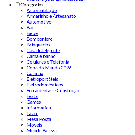
Categorias
Ar e ventilação
Armarinho e Artesanato
Automotivo
Bar
Bebê
Bomboniere
Brinquedos
Casa Inteligente
Cama e banho
Celulares e Telefonia
Copa do Mundo 2026
Cozinha
Eletroportáteis
Eletrodomésticos
Ferramentas e Construção
Festa
Games
Informática
Lazer
Mesa Posta
Móveis
Mundo Beleza