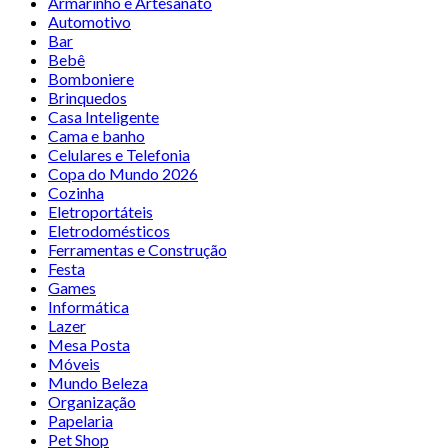
Armarinho e Artesanato
Automotivo
Bar
Bebê
Bomboniere
Brinquedos
Casa Inteligente
Cama e banho
Celulares e Telefonia
Copa do Mundo 2026
Cozinha
Eletroportáteis
Eletrodomésticos
Ferramentas e Construção
Festa
Games
Informática
Lazer
Mesa Posta
Móveis
Mundo Beleza
Organização
Papelaria
Pet Shop