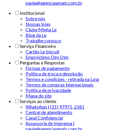
paula@agenciaamais.com.br
Institucional
Sobre nós
Nossas lojas
Clube Minha Le
Blog da Le
Trabalhe conosco
Serviço Financeiro
Cartão Le biscuit
Empréstimo Dim Dim
Perguntas e Respostas
Formas de pagamento
Política de troca e devolução
Termos e condições - retirada na Loja
Termos de compras internacionais
Politica de privacidade
Mapa do site
Serviços ao cliente
WhatsApp | (21) 97971-2181
Central de atendimento
Canal Confidencial
Assessoria de Imprensa |
paula@agenciaamais.com.br