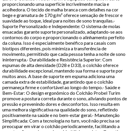
proporcionando uma superfície incrivelmente macia e
acolhedora. O tecido de malha branca com detalhes na cor
bege e gramatura de 170 g/m² oferece sensação de frescor e
suavidade ao toque, ideal para noites de sono tranquilas.-
Suporte Personalizado e Independente: O sistema de molas
ensacadas garante suporte personalizado, adaptando-se aos
contornos do corpo e proporcionando o alinhamento perfeito
da coluna. Isso é especialmente benéfico para casais com
biotipos diferentes, pois minimiza a transferência de
movimento, permitindo que cada pessoa tenha a noite de sono
ininterrupta.- Durabilidade e Resistência Superior: Com
espumas de alta densidade (D28 e D33), o colchão oferece
durabilidade excepcional, mantendo sua forma e suporte por
muitos anos. A base de suporte em espuma adiciona uma
camada extra de estabilidade, garantindo que o colchão
permaneça firme e confortável ao longo do tempo.- Saúde e
Bem-Estar: O design ergonômico do Colchão Probel Turim
promove a postura correta durante o sono, aliviando pontos de
pressão e prevenindo dores e desconfortos. Isso resulta em
uma melhora significativa na qualidade do sono, refletindo
positivamente na saúde e no bem-estar geral.- Manutenção
Simplificada: Com a tecnologia no turn, você não precisa se
preocupar em virar o colchão periodicamente, facilitando a