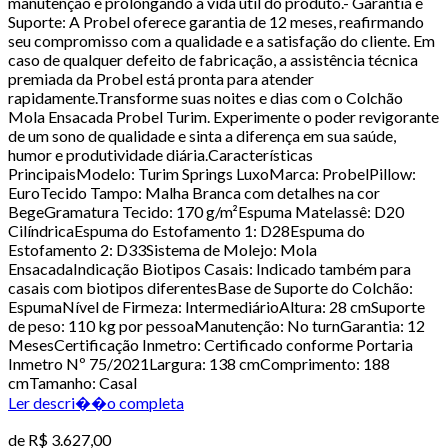
manutenção e prolongando a vida útil do produto.- Garantia e
Suporte: A Probel oferece garantia de 12 meses, reafirmando
seu compromisso com a qualidade e a satisfação do cliente. Em
caso de qualquer defeito de fabricação, a assistência técnica
premiada da Probel está pronta para atender
rapidamente.Transforme suas noites e dias com o Colchão
Mola Ensacada Probel Turim. Experimente o poder revigorante
de um sono de qualidade e sinta a diferença em sua saúde,
humor e produtividade diária.Características
PrincipaisModelo: Turim Springs LuxoMarca: ProbelPillow:
EuroTecido Tampo: Malha Branca com detalhes na cor
BegeGramatura Tecido: 170 g/m²Espuma Matelassê: D20
CilíndricaEspuma do Estofamento 1: D28Espuma do
Estofamento 2: D33Sistema de Molejo: Mola
EnsacadaIndicação Biotipos Casais: Indicado também para
casais com biotipos diferentesBase de Suporte do Colchão:
EspumaNível de Firmeza: IntermediárioAltura: 28 cmSuporte
de peso: 110 kg por pessoaManutenção: No turnGarantia: 12
MesesCertificação Inmetro: Certificado conforme Portaria
Inmetro Nº 75/2021Largura: 138 cmComprimento: 188
cmTamanho: Casal
Ler descri��o completa
de
R$ 3.627,00