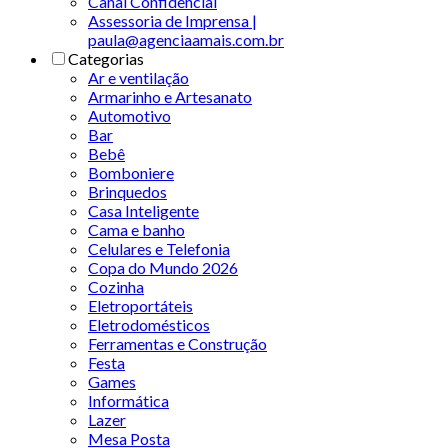
Canal Confidencial
Assessoria de Imprensa |
paula@agenciaamais.com.br
Categorias
Ar e ventilação
Armarinho e Artesanato
Automotivo
Bar
Bebê
Bomboniere
Brinquedos
Casa Inteligente
Cama e banho
Celulares e Telefonia
Copa do Mundo 2026
Cozinha
Eletroportáteis
Eletrodomésticos
Ferramentas e Construção
Festa
Games
Informática
Lazer
Mesa Posta