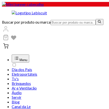
Buscar por produto ou marca
Menu
Dia dos Pais
Eletroportáteis
Tv's
Brinquedos
Ar e Ventilação
Áudio
Servir
Blog
Canal da Le