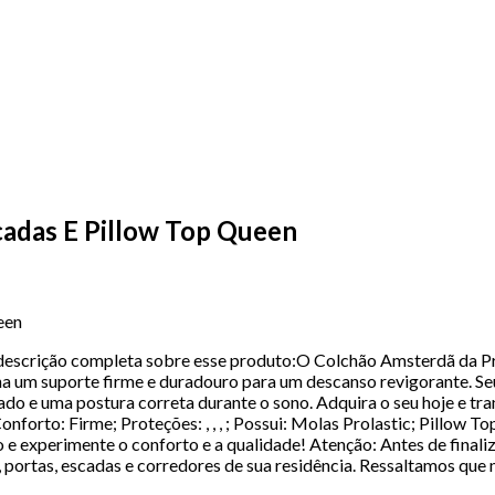
adas E Pillow Top Queen
een
descrição completa sobre esse produto:O Colchão Amsterdã da Pr
a um suporte firme e duradouro para um descanso revigorante. Seu
ado e uma postura correta durante o sono. Adquira o seu hoje e 
forto: Firme; Proteções: , , , ; Possui: Molas Prolastic; Pillo
 e experimente o conforto e a qualidade! Atenção: Antes de finali
 portas, escadas e corredores de sua residência. Ressaltamos que