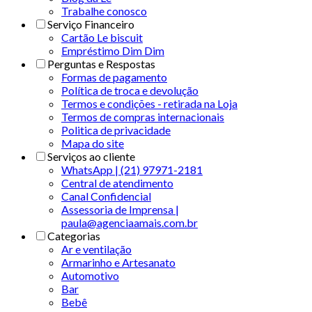
Trabalhe conosco
Serviço Financeiro
Cartão Le biscuit
Empréstimo Dim Dim
Perguntas e Respostas
Formas de pagamento
Política de troca e devolução
Termos e condições - retirada na Loja
Termos de compras internacionais
Politica de privacidade
Mapa do site
Serviços ao cliente
WhatsApp | (21) 97971-2181
Central de atendimento
Canal Confidencial
Assessoria de Imprensa |
paula@agenciaamais.com.br
Categorias
Ar e ventilação
Armarinho e Artesanato
Automotivo
Bar
Bebê