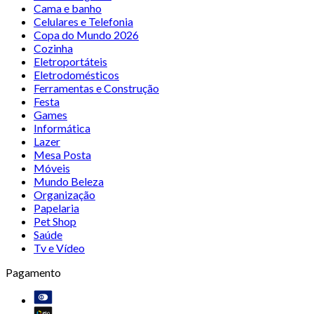
Cama e banho
Celulares e Telefonia
Copa do Mundo 2026
Cozinha
Eletroportáteis
Eletrodomésticos
Ferramentas e Construção
Festa
Games
Informática
Lazer
Mesa Posta
Móveis
Mundo Beleza
Organização
Papelaria
Pet Shop
Saúde
Tv e Vídeo
Pagamento