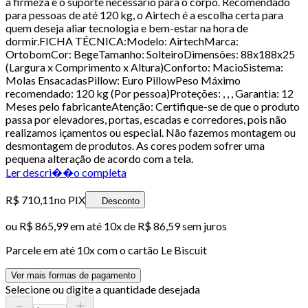
a firmeza e o suporte necessário para o corpo. Recomendado
para pessoas de até 120 kg, o Airtech é a escolha certa para
quem deseja aliar tecnologia e bem-estar na hora de
dormir.FICHA TÉCNICA:Modelo: AirtechMarca:
OrtobomCor: BegeTamanho: SolteiroDimensões: 88x188x25
(Largura x Comprimento x Altura)Conforto: MacioSistema:
Molas EnsacadasPillow: Euro PillowPeso Máximo
recomendado: 120 kg (Por pessoa)Proteções: , , , Garantia: 12
Meses pelo fabricanteAtenção: Certifique-se de que o produto
passa por elevadores, portas, escadas e corredores, pois não
realizamos içamentos ou especial. Não fazemos montagem ou
desmontagem de produtos. As cores podem sofrer uma
pequena alteração de acordo com a tela.
Ler descri��o completa
R$ 710,11
no PIX
Desconto
ou
R$ 865,99
em até
10x de R$ 86,59 sem juros
Parcele em até
10
x com o cartão
Le Biscuit
Ver mais formas de pagamento
Selecione ou digite a quantidade desejada