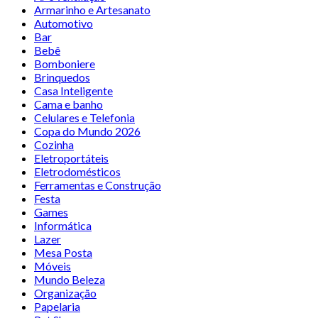
Armarinho e Artesanato
Automotivo
Bar
Bebê
Bomboniere
Brinquedos
Casa Inteligente
Cama e banho
Celulares e Telefonia
Copa do Mundo 2026
Cozinha
Eletroportáteis
Eletrodomésticos
Ferramentas e Construção
Festa
Games
Informática
Lazer
Mesa Posta
Móveis
Mundo Beleza
Organização
Papelaria