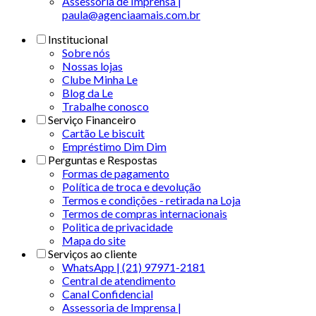
Assessoria de Imprensa |
paula@agenciaamais.com.br
Institucional
Sobre nós
Nossas lojas
Clube Minha Le
Blog da Le
Trabalhe conosco
Serviço Financeiro
Cartão Le biscuit
Empréstimo Dim Dim
Perguntas e Respostas
Formas de pagamento
Política de troca e devolução
Termos e condições - retirada na Loja
Termos de compras internacionais
Politica de privacidade
Mapa do site
Serviços ao cliente
WhatsApp | (21) 97971-2181
Central de atendimento
Canal Confidencial
Assessoria de Imprensa |