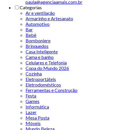
paula@agenciaamais.com.br
Categorias
Ar e ventilação
Armarinho e Artesanato
Automotivo
Bar
Bebê
Bomboniere
Brinquedos
Casa Inteligente
Cama e banho
Celulares e Telefonia
Copa do Mundo 2026
Cozinha
Eletroportáteis
Eletrodomésticos
Ferramentas e Construção
Festa
Games
Informática
Lazer
Mesa Posta
Móveis
Mundo Beleza