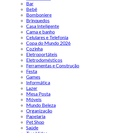
Bar
Bebê
Bomboniere
Brinquedos
Casa Inteligente
Cama e banho
Celulares e Telefonia
Copa do Mundo 2026
Cozinha
Eletroportáteis
Eletrodomésticos
Ferramentas e Construção
Festa
Games
Informática
Lazer
Mesa Posta
Móveis
Mundo Beleza
Organização
Papelaria
Pet Shop
Saúde