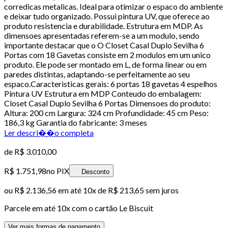
corredicas metalicas. Ideal para otimizar o espaco do ambiente
e deixar tudo organizado. Possui pintura UV, que oferece ao
produto resistencia e durabilidade. Estrutura em MDP. As
dimensoes apresentadas referem-se a um modulo, sendo
importante destacar que o O Closet Casal Duplo Sevilha 6
Portas com 18 Gavetas consiste em 2 modulos em um unico
produto. Ele pode ser montado em L, de forma linear ou em
paredes distintas, adaptando-se perfeitamente ao seu
espaco.Caracteristicas gerais: 6 portas 18 gavetas 4 espelhos
Pintura UV Estrutura em MDP Conteudo do embalagem:
Closet Casal Duplo Sevilha 6 Portas Dimensoes do produto:
Altura: 200 cm Largura: 324 cm Profundidade: 45 cm Peso:
186,3 kg Garantia do fabricante: 3 meses
Ler descri��o completa
de
R$ 3.010,00
R$ 1.751,98
no PIX
Desconto
ou
R$ 2.136,56
em até
10x de R$ 213,65 sem juros
Parcele em até
10
x com o cartão
Le Biscuit
Ver mais formas de pagamento