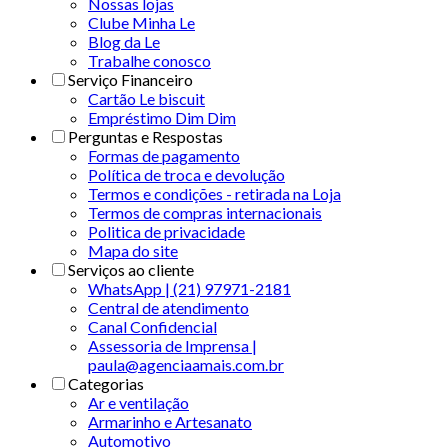
Nossas lojas
Clube Minha Le
Blog da Le
Trabalhe conosco
Serviço Financeiro
Cartão Le biscuit
Empréstimo Dim Dim
Perguntas e Respostas
Formas de pagamento
Política de troca e devolução
Termos e condições - retirada na Loja
Termos de compras internacionais
Politica de privacidade
Mapa do site
Serviços ao cliente
WhatsApp | (21) 97971-2181
Central de atendimento
Canal Confidencial
Assessoria de Imprensa |
paula@agenciaamais.com.br
Categorias
Ar e ventilação
Armarinho e Artesanato
Automotivo