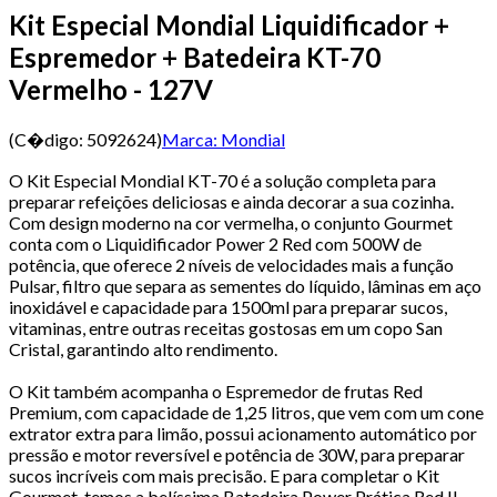
Kit Especial Mondial Liquidificador +
Espremedor + Batedeira KT-70
Vermelho - 127V
(C�digo:
5092624
)
Marca:
Mondial
O Kit Especial Mondial KT-70 é a solução completa para
preparar refeições deliciosas e ainda decorar a sua cozinha.
Com design moderno na cor vermelha, o conjunto Gourmet
conta com o Liquidificador Power 2 Red com 500W de
potência, que oferece 2 níveis de velocidades mais a função
Pulsar, filtro que separa as sementes do líquido, lâminas em aço
inoxidável e capacidade para 1500ml para preparar sucos,
vitaminas, entre outras receitas gostosas em um copo San
Cristal, garantindo alto rendimento.
O Kit também acompanha o Espremedor de frutas Red
Premium, com capacidade de 1,25 litros, que vem com um cone
extrator extra para limão, possui acionamento automático por
pressão e motor reversível e potência de 30W, para preparar
sucos incríveis com mais precisão. E para completar o Kit
Gourmet, temos a belíssima Batedeira Power Prática Red II.