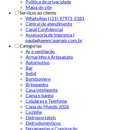
Politica de privacidade
Mapa do site
Serviços ao cliente
WhatsApp | (21) 97971-2181
Central de atendimento
Canal Confidencial
Assessoria de Imprensa |
paula@agenciaamais.com.br
Categorias
Ar e ventilação
Armarinho e Artesanato
Automotivo
Bar
Bebê
Bomboniere
Brinquedos
Casa Inteligente
Cama e banho
Celulares e Telefonia
Copa do Mundo 2026
Cozinha
Eletroportáteis
Eletrodomésticos
Ferramentas e Construção