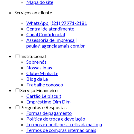
Mapa do site
Serviços ao cliente
WhatsApp | (21) 97971-2181
Central de atendimento
Canal Confidencial
Assessoria de Imprensa |
paula@agenciaamais.com.br
Institucional
Sobre nós
Nossas lojas
Clube Minha Le
Blog da Le
Trabalhe conosco
Serviço Financeiro
Cartão Le biscuit
Empréstimo Dim Dim
Perguntas e Respostas
Formas de pagamento
Política de troca e devolução
Termos e condições - retirada na Loja
Termos de compras internacionais