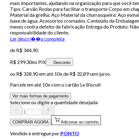
mais importantes, ajudando na organização para que você tenh
Tipo: Carvão Rodas para facilitar o transporte Corpo em cha
Material da grelha: Aço Material da churrasqueira: Aço esma
base de água. Acessórios cromados. Conteúdo da Embalagem: 
meses contra defeito de fabricação Entrega do Produto: Não
responsabilidade do cliente.
Ler descri��o completa
de
R$ 344,90
R$ 299,30
no PIX
Desconto
ou
R$ 328,90
em até
10x de R$ 32,89 sem juros
Parcele em até
10
x com o cartão
Le Biscuit
Ver mais formas de pagamento
Selecione ou digite a quantidade desejada
COMPRAR AGORA
Adicionar ao carrinho
Vendido e entregue por:
PONTO