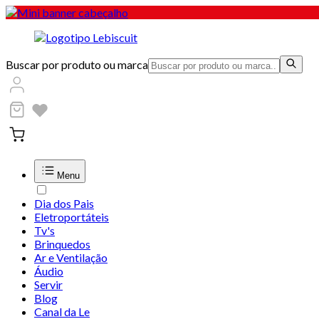
Buscar por produto ou marca
Menu
Dia dos Pais
Eletroportáteis
Tv's
Brinquedos
Ar e Ventilação
Áudio
Servir
Blog
Canal da Le