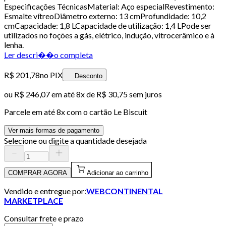
Especificações TécnicasMaterial: Aço especialRevestimento:
Esmalte vítreoDiâmetro externo: 13 cmProfundidade: 10,2
cmCapacidade: 1,8 LCapacidade de utilização: 1,4 LPode ser
utilizados no foções a gás, elétrico, indução, vitrocerâmico e à
lenha.
Ler descri��o completa
R$ 201,78
no PIX
Desconto
ou
R$ 246,07
em até
8x de R$ 30,75 sem juros
Parcele em até
8
x com o cartão
Le Biscuit
Ver mais formas de pagamento
Selecione ou digite a quantidade desejada
COMPRAR AGORA
Adicionar ao carrinho
Vendido e entregue por:
WEBCONTINENTAL
MARKETPLACE
Consultar frete e prazo