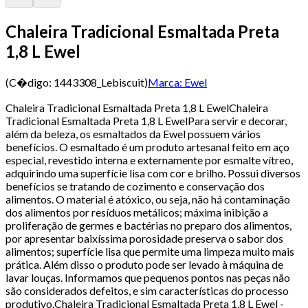
Chaleira Tradicional Esmaltada Preta
1,8 L Ewel
(C�digo:
1443308_Lebiscuit
)
Marca:
Ewel
Chaleira Tradicional Esmaltada Preta 1,8 L EwelChaleira
Tradicional Esmaltada Preta 1,8 L EwelPara servir e decorar,
além da beleza, os esmaltados da Ewel possuem vários
benefícios. O esmaltado é um produto artesanal feito em aço
especial, revestido interna e externamente por esmalte vítreo,
adquirindo uma superfície lisa com cor e brilho. Possui diversos
benefícios se tratando de cozimento e conservação dos
alimentos. O material é atóxico, ou seja, não há contaminação
dos alimentos por resíduos metálicos; máxima inibição a
proliferação de germes e bactérias no preparo dos alimentos,
por apresentar baixíssima porosidade preserva o sabor dos
alimentos; superfície lisa que permite uma limpeza muito mais
prática. Além disso o produto pode ser levado à máquina de
lavar louças. Informamos que pequenos pontos nas peças não
são considerados defeitos, e sim características do processo
produtivo.Chaleira Tradicional Esmaltada Preta 1,8 L Ewel -