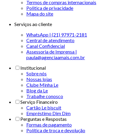
Termos de compras internacionais
Politica de privacidade
Mapa do site
Serviços ao cliente
WhatsApp | (21) 97971-2181
Central de atendimento
Canal Confidencial
Assessoria de Imprensa |
paula@agenciaamais.com.br
Institucional
Sobre nós
Nossas lojas
Clube Minha Le
Blog da Le
Trabalhe conosco
Serviço Financeiro
Cartão Le biscuit
Empréstimo Dim Dim
Perguntas e Respostas
Formas de pagamento
Política de troca e devolução