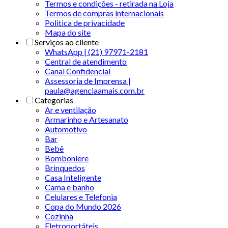
Termos e condições - retirada na Loja
Termos de compras internacionais
Politica de privacidade
Mapa do site
Serviços ao cliente
WhatsApp | (21) 97971-2181
Central de atendimento
Canal Confidencial
Assessoria de Imprensa |
paula@agenciaamais.com.br
Categorias
Ar e ventilação
Armarinho e Artesanato
Automotivo
Bar
Bebê
Bomboniere
Brinquedos
Casa Inteligente
Cama e banho
Celulares e Telefonia
Copa do Mundo 2026
Cozinha
Eletroportáteis