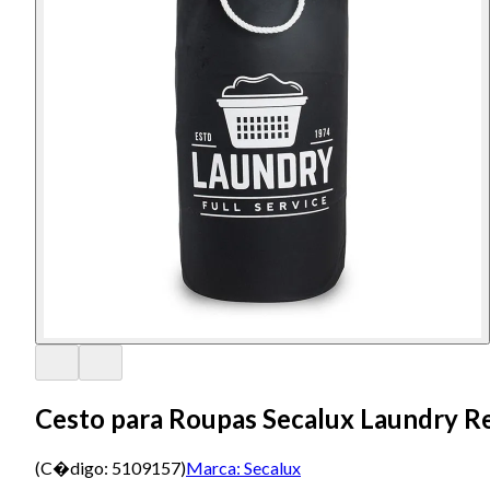
Cesto para Roupas Secalux Laundry R
(C�digo:
5109157
)
Marca:
Secalux