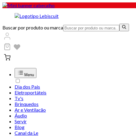
Buscar por produto ou marca
Menu
Dia dos Pais
Eletroportáteis
Tv's
Brinquedos
Ar e Ventilação
Áudio
Servir
Blog
Canal da Le