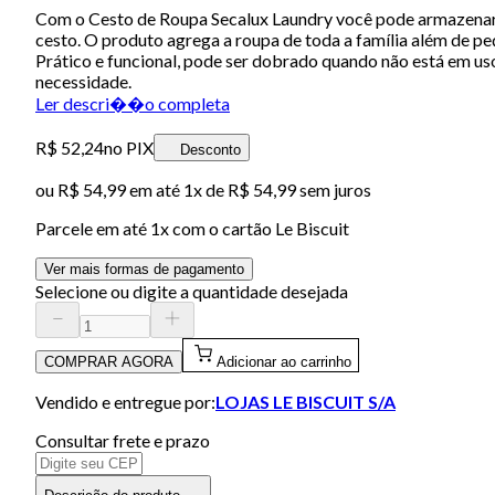
Com o Cesto de Roupa Secalux Laundry você pode armazenar a 
cesto. O produto agrega a roupa de toda a família além de p
Prático e funcional, pode ser dobrado quando não está em uso
necessidade.
Ler descri��o completa
R$ 52,24
no PIX
Desconto
ou
R$ 54,99
em até 1x de
R$ 54,99
sem juros
Parcele em até
1
x com o cartão
Le Biscuit
Ver mais formas de pagamento
Selecione ou digite a quantidade desejada
COMPRAR AGORA
Adicionar ao carrinho
Vendido e entregue por:
LOJAS LE BISCUIT S/A
Consultar frete e prazo