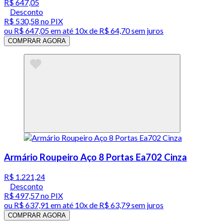
R$ 647,05
Desconto
R$ 530,58
no PIX
ou
R$ 647,05
em até
10x de R$ 64,70 sem juros
COMPRAR AGORA
Armário Roupeiro Aço 8 Portas Ea702 Cinza
R$ 1.221,24
Desconto
R$ 497,57
no PIX
ou
R$ 637,91
em até
10x de R$ 63,79 sem juros
COMPRAR AGORA