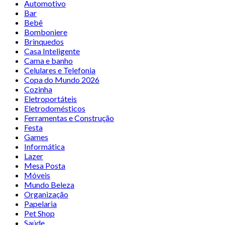
Automotivo
Bar
Bebê
Bomboniere
Brinquedos
Casa Inteligente
Cama e banho
Celulares e Telefonia
Copa do Mundo 2026
Cozinha
Eletroportáteis
Eletrodomésticos
Ferramentas e Construção
Festa
Games
Informática
Lazer
Mesa Posta
Móveis
Mundo Beleza
Organização
Papelaria
Pet Shop
Saúde