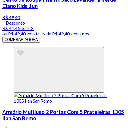
Ciano Kids 1un
R$ 49,40
Desconto
R$ 44,46
no PIX
ou
R$ 49,40
em até 1x de
R$ 49,40
sem juros
COMPRAR AGORA
Armário Multiuso 2 Portas Com 5 Prateleiras 1305
Ilan San Remo