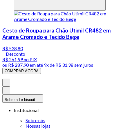
Cesto de Roupa para Chão Utimil CR482 em
Arame Cromado e Tecido Bege
R$ 538,80
Desconto
R$ 261,99
no PIX
ou
R$ 287,90
em até
9x de R$ 31,98 sem juros
COMPRAR AGORA
Sobre a Le biscuit
Institucional
Sobre nós
Nossas lojas