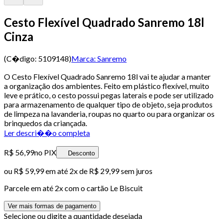
Cesto Flexível Quadrado Sanremo 18l
Cinza
(C�digo:
5109148
)
Marca:
Sanremo
O Cesto Flexível Quadrado Sanremo 18l vai te ajudar a manter
a organização dos ambientes. Feito em plástico flexível, muito
leve e prático, o cesto possui pegas laterais e pode ser utilizado
para armazenamento de qualquer tipo de objeto, seja produtos
de limpeza na lavanderia, roupas no quarto ou para organizar os
brinquedos da criançada.
Ler descri��o completa
R$ 56,99
no PIX
Desconto
ou
R$ 59,99
em até
2x de R$ 29,99 sem juros
Parcele em até
2
x com o cartão
Le Biscuit
Ver mais formas de pagamento
Selecione ou digite a quantidade desejada