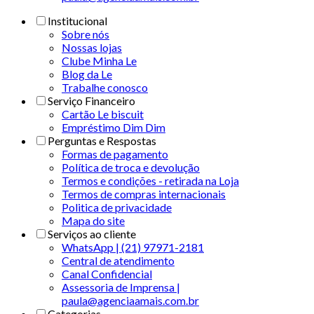
Institucional
Sobre nós
Nossas lojas
Clube Minha Le
Blog da Le
Trabalhe conosco
Serviço Financeiro
Cartão Le biscuit
Empréstimo Dim Dim
Perguntas e Respostas
Formas de pagamento
Política de troca e devolução
Termos e condições - retirada na Loja
Termos de compras internacionais
Politica de privacidade
Mapa do site
Serviços ao cliente
WhatsApp | (21) 97971-2181
Central de atendimento
Canal Confidencial
Assessoria de Imprensa |
paula@agenciaamais.com.br
Categorias