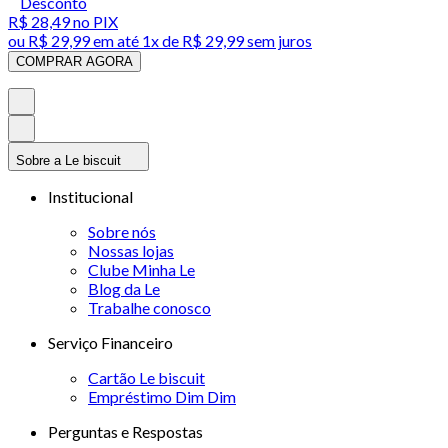
Desconto
R$ 28,49
no PIX
ou
R$ 29,99
em até 1x de
R$ 29,99
sem juros
COMPRAR AGORA
Sobre a Le biscuit
Institucional
Sobre nós
Nossas lojas
Clube Minha Le
Blog da Le
Trabalhe conosco
Serviço Financeiro
Cartão Le biscuit
Empréstimo Dim Dim
Perguntas e Respostas