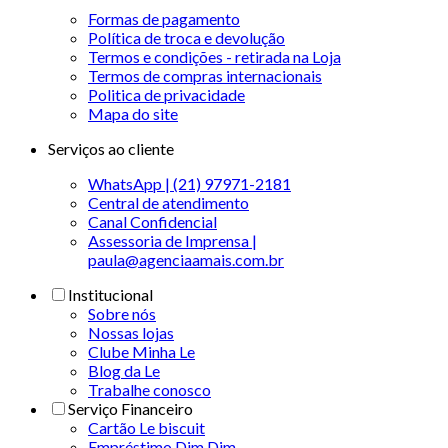
Formas de pagamento
Política de troca e devolução
Termos e condições - retirada na Loja
Termos de compras internacionais
Politica de privacidade
Mapa do site
Serviços ao cliente
WhatsApp | (21) 97971-2181
Central de atendimento
Canal Confidencial
Assessoria de Imprensa |
paula@agenciaamais.com.br
Institucional
Sobre nós
Nossas lojas
Clube Minha Le
Blog da Le
Trabalhe conosco
Serviço Financeiro
Cartão Le biscuit
Empréstimo Dim Dim