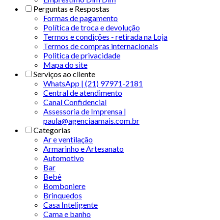
Perguntas e Respostas
Formas de pagamento
Política de troca e devolução
Termos e condições - retirada na Loja
Termos de compras internacionais
Politica de privacidade
Mapa do site
Serviços ao cliente
WhatsApp | (21) 97971-2181
Central de atendimento
Canal Confidencial
Assessoria de Imprensa |
paula@agenciaamais.com.br
Categorias
Ar e ventilação
Armarinho e Artesanato
Automotivo
Bar
Bebê
Bomboniere
Brinquedos
Casa Inteligente
Cama e banho