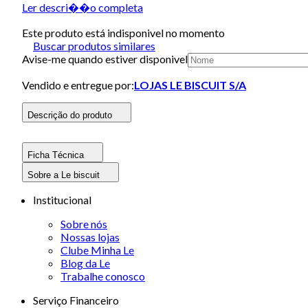
Ler descri��o completa
Este produto está indisponivel no momento
Buscar produtos similares
Avise-me quando estiver disponivel
Vendido e entregue por:
LOJAS LE BISCUIT S/A
Descrição do produto
Ficha Técnica
Sobre a Le biscuit
Institucional
Sobre nós
Nossas lojas
Clube Minha Le
Blog da Le
Trabalhe conosco
Serviço Financeiro