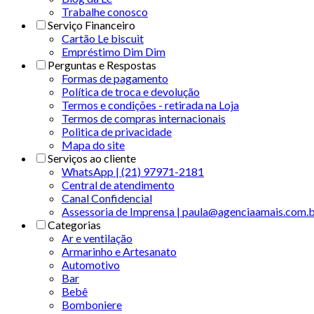
Trabalhe conosco
Serviço Financeiro
Cartão Le biscuit
Empréstimo Dim Dim
Perguntas e Respostas
Formas de pagamento
Política de troca e devolução
Termos e condições - retirada na Loja
Termos de compras internacionais
Politica de privacidade
Mapa do site
Serviços ao cliente
WhatsApp | (21) 97971-2181
Central de atendimento
Canal Confidencial
Assessoria de Imprensa | paula@agenciaamais.com.
Categorias
Ar e ventilação
Armarinho e Artesanato
Automotivo
Bar
Bebê
Bomboniere