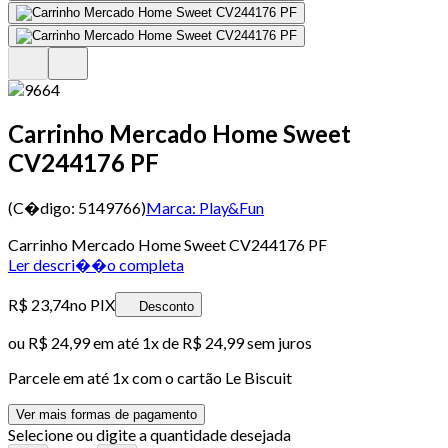
Carrinho Mercado Home Sweet
CV244176 PF
(C�digo:
5149766
)
Marca:
Play&Fun
Carrinho Mercado Home Sweet CV244176 PF
Ler descri��o completa
R$ 23,74
no PIX
Desconto
ou
R$ 24,99
em até 1x de
R$ 24,99
sem juros
Parcele em até
1
x com o cartão
Le Biscuit
Ver mais formas de pagamento
Selecione ou digite a quantidade desejada