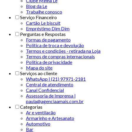
Clube Minha Le
Blog da Le
Trabalhe conosco
Serviço Financeiro
Cartão Le biscuit
Empréstimo Dim Dim
Perguntas e Respostas
Formas de pagamento
Política de troca e devolução
Termos e condições - retirada na Loja
Termos de compras internacionais
Politica de privacidade
Mapa do site
Serviços ao cliente
WhatsApp | (21) 97971-2181
Central de atendimento
Canal Confidencial
Assessoria de Imprensa |
paula@agenciaamais.com.br
Categorias
Ar e ventilação
Armarinho e Artesanato
Automotivo
Bar