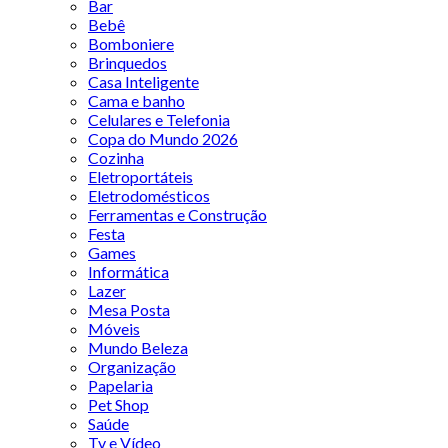
Bar
Bebê
Bomboniere
Brinquedos
Casa Inteligente
Cama e banho
Celulares e Telefonia
Copa do Mundo 2026
Cozinha
Eletroportáteis
Eletrodomésticos
Ferramentas e Construção
Festa
Games
Informática
Lazer
Mesa Posta
Móveis
Mundo Beleza
Organização
Papelaria
Pet Shop
Saúde
Tv e Vídeo