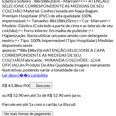
Elástico Solteiro - 88x188x20cm - Marrom==>> ATENÇÂO:
SELECIONE CORRESPONDENTE AS MEDIDAS DE SEU
COLCHÃO Material: Confeccionada em Napa Bagum
Premium Hospitalar (PVC) de alta qualidade 100%
impermeável;=> Tamanho: 88x188x20cm;=> Cor: Marrom=>
Modelo: Elástico (Cobrindo a parte de cima e as laterais de seu
colchão);=> Forro interno: Em malha de poliéster;=>
Higienização: Basta utilizar um pano úmido com detergente
neutro;=> Tipo: 100% Impermeável (Tipo Hospitalar).Medidas
disponíveis neste
anúncio:**88x188x20cmATENÇÃO:SELECIONE A CAPA
CORRESPONDENTE AS MEDIDAS DE SEU
COLCHÃOFabricante : MIRANDA COLCHÕES - LOJA
OFICIALUm Produto De Alta Qualidade.Imagens meramente
ilustrativas, podendo variar a tonalidade da cor.
Ler descri��o completa
R$ 43,38
no PIX
Desconto
ou
R$ 52,90
em até 1x de
R$ 52,90
sem juros
Parcele em até
1
x com o cartão
Le Biscuit
Ver mais formas de pagamento