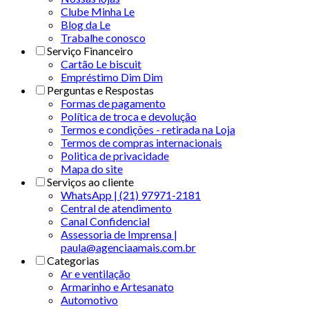
Clube Minha Le
Blog da Le
Trabalhe conosco
Serviço Financeiro
Cartão Le biscuit
Empréstimo Dim Dim
Perguntas e Respostas
Formas de pagamento
Política de troca e devolução
Termos e condições - retirada na Loja
Termos de compras internacionais
Politica de privacidade
Mapa do site
Serviços ao cliente
WhatsApp | (21) 97971-2181
Central de atendimento
Canal Confidencial
Assessoria de Imprensa |
paula@agenciaamais.com.br
Categorias
Ar e ventilação
Armarinho e Artesanato
Automotivo