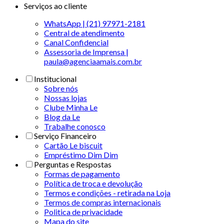
Serviços ao cliente
WhatsApp | (21) 97971-2181
Central de atendimento
Canal Confidencial
Assessoria de Imprensa |
paula@agenciaamais.com.br
Institucional
Sobre nós
Nossas lojas
Clube Minha Le
Blog da Le
Trabalhe conosco
Serviço Financeiro
Cartão Le biscuit
Empréstimo Dim Dim
Perguntas e Respostas
Formas de pagamento
Política de troca e devolução
Termos e condições - retirada na Loja
Termos de compras internacionais
Politica de privacidade
Mapa do site