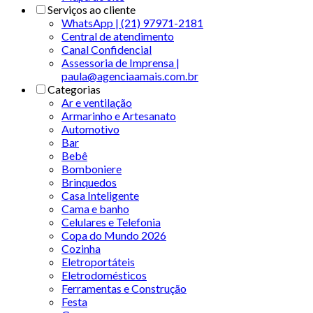
Serviços ao cliente
WhatsApp | (21) 97971-2181
Central de atendimento
Canal Confidencial
Assessoria de Imprensa |
paula@agenciaamais.com.br
Categorias
Ar e ventilação
Armarinho e Artesanato
Automotivo
Bar
Bebê
Bomboniere
Brinquedos
Casa Inteligente
Cama e banho
Celulares e Telefonia
Copa do Mundo 2026
Cozinha
Eletroportáteis
Eletrodomésticos
Ferramentas e Construção
Festa