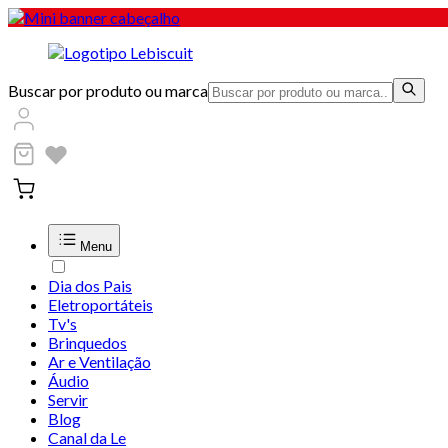
Buscar por produto ou marca
Menu
Dia dos Pais
Eletroportáteis
Tv's
Brinquedos
Ar e Ventilação
Áudio
Servir
Blog
Canal da Le