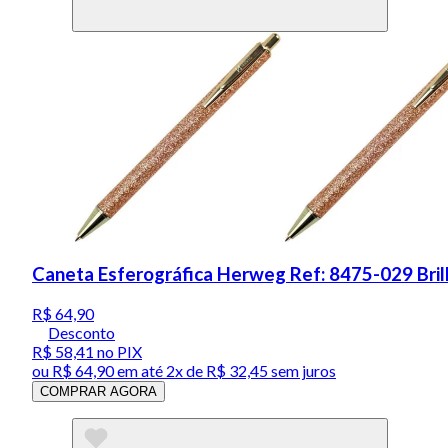
Caneta Esferográfica Herweg Ref: 8475-029 Bri
R$ 64,90
Desconto
R$ 58,41
no PIX
ou
R$ 64,90
em até
2x de R$ 32,45 sem juros
COMPRAR AGORA