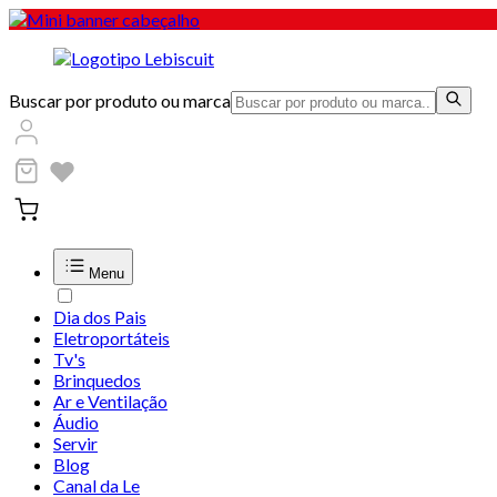
Buscar por produto ou marca
Menu
Dia dos Pais
Eletroportáteis
Tv's
Brinquedos
Ar e Ventilação
Áudio
Servir
Blog
Canal da Le