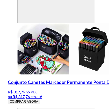
Conjunto Canetas Marcador Permanente Ponta 
R$ 317,76
no PIX
ou
R$ 317,76
em até
COMPRAR AGORA