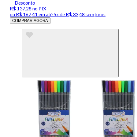
Desconto
R$ 137,28
no PIX
ou
R$ 167,41
em até
5x de R$ 33,48 sem juros
COMPRAR AGORA