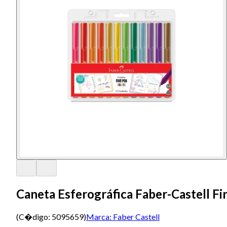
Caneta Esferográfica Faber-Castell F
(C�digo:
5095659
)
Marca:
Faber Castell