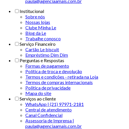
paula@agenciaamais.com.br
Institucional
Sobre nós
Nossas lojas
Clube Minha Le
Blog da Le
Trabalhe conosco
Serviço Financeiro
Cartão Le biscuit
Empréstimo Dim Dim
Perguntas e Respostas
Formas de pagamento
Política de troca e devolução
Termos e condições - retirada na Loja
Termos de compras internacionais
Politica de privacidade
Mapa do site
Serviços ao cliente
WhatsApp | (21) 97971-2181
Central de atendimento
Canal Confidencial
Assessoria de Imprensa |
paula@agenciaamais.com.br