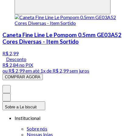
Caneta Fine Line Le Pompom 0.5mm GE03A52
Cores Diversas - Item Sortido
R$ 2,99
Desconto
R$ 2,84
no PIX
ou
R$ 2,99
em até 1x de
R$ 2,99
sem juros
COMPRAR AGORA
Sobre a Le biscuit
Institucional
Sobre nós
Nossas lojas