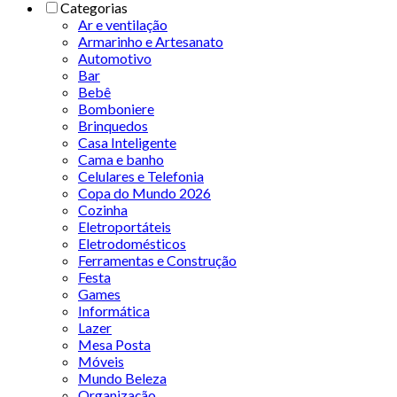
Categorias
Ar e ventilação
Armarinho e Artesanato
Automotivo
Bar
Bebê
Bomboniere
Brinquedos
Casa Inteligente
Cama e banho
Celulares e Telefonia
Copa do Mundo 2026
Cozinha
Eletroportáteis
Eletrodomésticos
Ferramentas e Construção
Festa
Games
Informática
Lazer
Mesa Posta
Móveis
Mundo Beleza
Organização