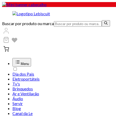
Buscar por produto ou marca
Menu
Dia dos Pais
Eletroportáteis
Tv's
Brinquedos
Ar e Ventilação
Áudio
Servir
Blog
Canal da Le