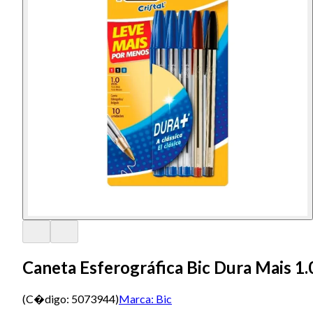
Caneta Esferográfica Bic Dura Mais 
(C�digo:
5073944
)
Marca:
Bic