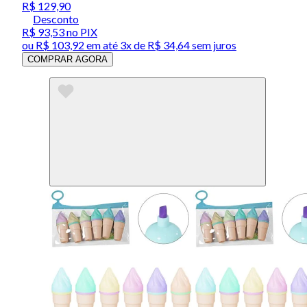
R$ 129,90
Desconto
R$ 93,53
no PIX
ou
R$ 103,92
em até
3x de R$ 34,64 sem juros
COMPRAR AGORA