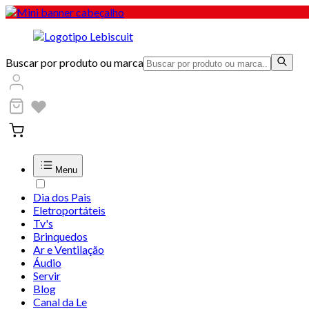
Buscar por produto ou marca
Menu
Dia dos Pais
Eletroportáteis
Tv's
Brinquedos
Ar e Ventilação
Áudio
Servir
Blog
Canal da Le