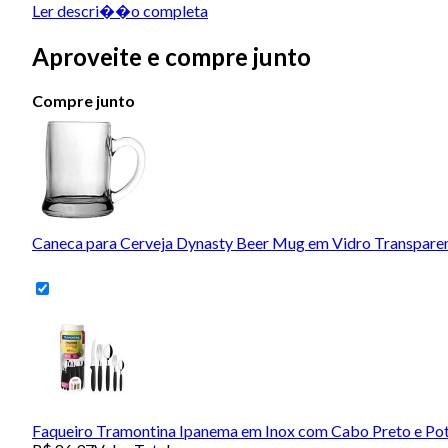
Ler descri��o completa
Aproveite e compre junto
Compre junto
Caneca para Cerveja Dynasty Beer Mug em Vidro Transpare
Faqueiro Tramontina Ipanema em Inox com Cabo Preto e Pot