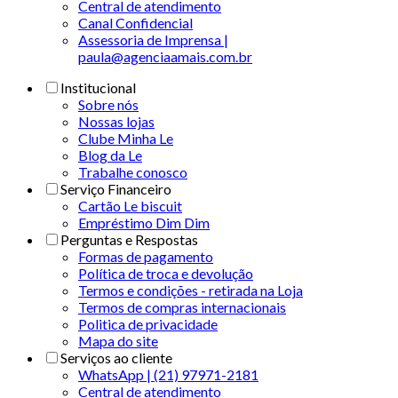
Central de atendimento
Canal Confidencial
Assessoria de Imprensa |
paula@agenciaamais.com.br
Institucional
Sobre nós
Nossas lojas
Clube Minha Le
Blog da Le
Trabalhe conosco
Serviço Financeiro
Cartão Le biscuit
Empréstimo Dim Dim
Perguntas e Respostas
Formas de pagamento
Política de troca e devolução
Termos e condições - retirada na Loja
Termos de compras internacionais
Politica de privacidade
Mapa do site
Serviços ao cliente
WhatsApp | (21) 97971-2181
Central de atendimento