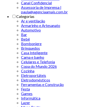
Canal Confidencial
Assessoria de Imprensa |
paula@agenciaamais.com.br
Categorias
Ar e ventilação
Armarinho e Artesanato
Automotivo
Bar
Bebê
Bomboniere
Brinquedos
Casa Inteligente
Cama e banho
Celulares e Telefonia
Copa do Mundo 2026
Cozinha
Eletroportáteis
Eletrodomésticos
Ferramentas e Construção
Festa
Games
Informática
Lazer