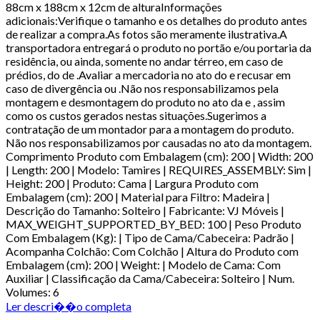
88cm x 188cm x 12cm de alturaInformações
adicionais:Verifique o tamanho e os detalhes do produto antes
de realizar a compra.As fotos são meramente ilustrativa.A
transportadora entregará o produto no portão e/ou portaria da
residência, ou ainda, somente no andar térreo, em caso de
prédios, do de .Avaliar a mercadoria no ato do e recusar em
caso de divergência ou .Não nos responsabilizamos pela
montagem e desmontagem do produto no ato da e , assim
como os custos gerados nestas situações.Sugerimos a
contratação de um montador para a montagem do produto.
Não nos responsabilizamos por causadas no ato da montagem.
Comprimento Produto com Embalagem (cm): 200 | Width: 200
| Length: 200 | Modelo: Tamires | REQUIRES_ASSEMBLY: Sim |
Height: 200 | Produto: Cama | Largura Produto com
Embalagem (cm): 200 | Material para Filtro: Madeira |
Descrição do Tamanho: Solteiro | Fabricante: VJ Móveis |
MAX_WEIGHT_SUPPORTED_BY_BED: 100 | Peso Produto
Com Embalagem (Kg): | Tipo de Cama/Cabeceira: Padrão |
Acompanha Colchão: Com Colchão | Altura do Produto com
Embalagem (cm): 200 | Weight: | Modelo de Cama: Com
Auxiliar | Classificação da Cama/Cabeceira: Solteiro | Num.
Volumes: 6
Ler descri��o completa