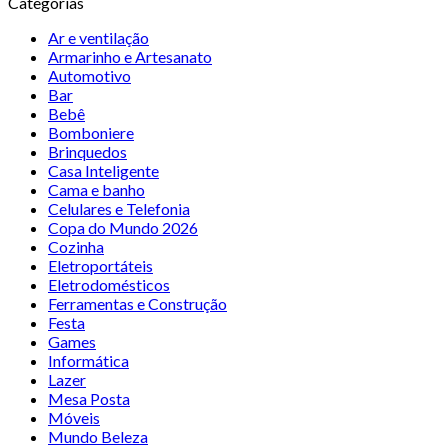
Categorias
Ar e ventilação
Armarinho e Artesanato
Automotivo
Bar
Bebê
Bomboniere
Brinquedos
Casa Inteligente
Cama e banho
Celulares e Telefonia
Copa do Mundo 2026
Cozinha
Eletroportáteis
Eletrodomésticos
Ferramentas e Construção
Festa
Games
Informática
Lazer
Mesa Posta
Móveis
Mundo Beleza