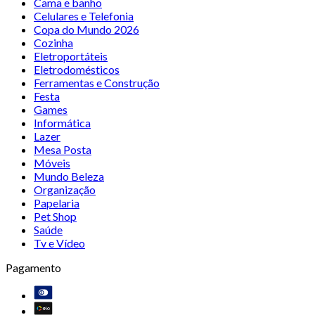
Cama e banho
Celulares e Telefonia
Copa do Mundo 2026
Cozinha
Eletroportáteis
Eletrodomésticos
Ferramentas e Construção
Festa
Games
Informática
Lazer
Mesa Posta
Móveis
Mundo Beleza
Organização
Papelaria
Pet Shop
Saúde
Tv e Vídeo
Pagamento