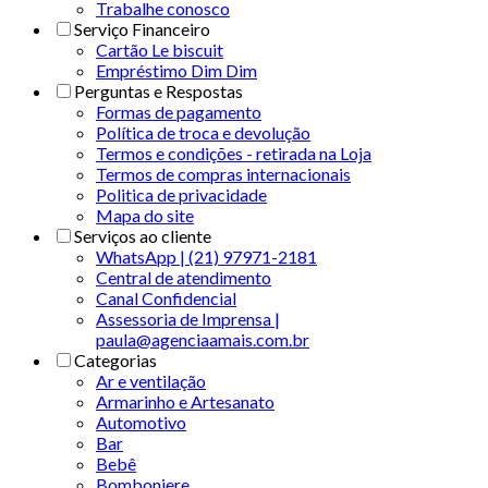
Trabalhe conosco
Serviço Financeiro
Cartão Le biscuit
Empréstimo Dim Dim
Perguntas e Respostas
Formas de pagamento
Política de troca e devolução
Termos e condições - retirada na Loja
Termos de compras internacionais
Politica de privacidade
Mapa do site
Serviços ao cliente
WhatsApp | (21) 97971-2181
Central de atendimento
Canal Confidencial
Assessoria de Imprensa |
paula@agenciaamais.com.br
Categorias
Ar e ventilação
Armarinho e Artesanato
Automotivo
Bar
Bebê
Bomboniere