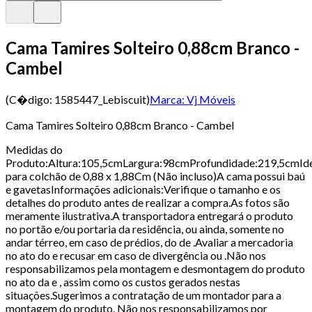
Cama Tamires Solteiro 0,88cm Branco -
Cambel
(C�digo:
1585447_Lebiscuit
)
Marca:
Vj Móveis
Cama Tamires Solteiro 0,88cm Branco - Cambel
Medidas do
Produto:Altura:105,5cmLargura:98cmProfundidade:219,5cmId
para colchão de 0,88 x 1,88Cm (Não incluso)A cama possui baú
e gavetasInformações adicionais:Verifique o tamanho e os
detalhes do produto antes de realizar a compra.As fotos são
meramente ilustrativa.A transportadora entregará o produto
no portão e/ou portaria da residência, ou ainda, somente no
andar térreo, em caso de prédios, do de .Avaliar a mercadoria
no ato do e recusar em caso de divergência ou .Não nos
responsabilizamos pela montagem e desmontagem do produto
no ato da e , assim como os custos gerados nestas
situações.Sugerimos a contratação de um montador para a
montagem do produto. Não nos responsabilizamos por