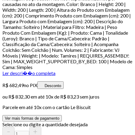
causadas no ato da montagem. Color: Branco | Height: 200 |
Width: 200 | Length: 200 | Altura do Produto com Embalagem
(cm): 200 | Comprimento Produto com Embalagem (cm): 200 |
Largura Produto com Embalagem (cm): 200 | Descrição do
Tamanho: Solteiro | Material para Filtro: Madeira | Peso
Produto Com Embalagem (Kg): | Produto: Cama | Tonalidade
(Leroy): Branco | Tipo de Cama/Cabeceira: Padrão |
Classificação da Cama/Cabeceira: Solteiro | Acompanha
Colchão: Sem Colchão | Num. Volumes: 2 | Fabricante: VJ
Móveis | Weight: | Modelo: Tamires | REQUIRES_ASSEMBLY:
Sim | MAX_WEIGHT_SUPPORTED_BY_BED: 100 | Modelo de
Cama: Simples
Ler descri��o completa
R$ 682,49
no PIX
Desconto
ou
R$ 832,30
em até
10x de R$ 83,23 sem juros
Parcele em até
10
x com o cartão
Le Biscuit
Ver mais formas de pagamento
Selecione ou digite a quantidade desejada