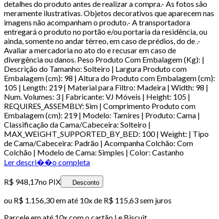
detalhes do produto antes de realizar a compra.- As fotos são
meramente ilustrativas. Objetos decorativos que aparecem nas
imagens não acompanham o produto.- A transportadora
entregará o produto no portão e/ou portaria da residência, ou
ainda, somente no andar térreo, em caso de prédios, do de .-
Avaliar a mercadoria no ato do e recusar em caso de
divergência ou danos. Peso Produto Com Embalagem (Kg): |
Descrição do Tamanho: Solteiro | Largura Produto com
Embalagem (cm): 98 | Altura do Produto com Embalagem (cm):
105 | Length: 219 | Material para Filtro: Madeira | Width: 98 |
Num. Volumes: 3 | Fabricante: VJ Móveis | Height: 105 |
REQUIRES_ASSEMBLY: Sim | Comprimento Produto com
Embalagem (cm): 219 | Modelo: Tamires | Produto: Cama |
Classificação da Cama/Cabeceira: Solteiro |
MAX_WEIGHT_SUPPORTED_BY_BED: 100 | Weight: | Tipo
de Cama/Cabeceira: Padrão | Acompanha Colchão: Com
Colchão | Modelo de Cama: Simples | Color: Castanho
Ler descri��o completa
R$ 948,17
no PIX
Desconto
ou
R$ 1.156,30
em até
10x de R$ 115,63 sem juros
Parcele em até
10
x com o cartão
Le Biscuit