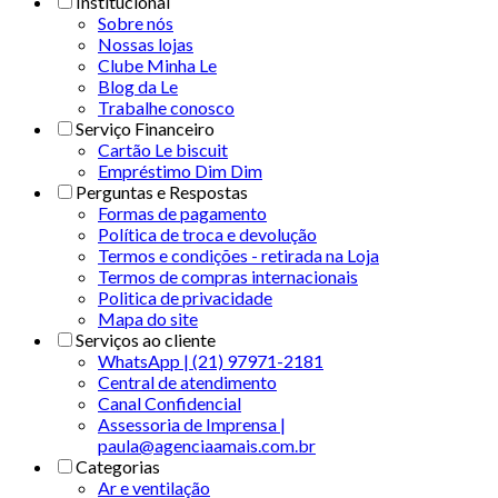
Institucional
Sobre nós
Nossas lojas
Clube Minha Le
Blog da Le
Trabalhe conosco
Serviço Financeiro
Cartão Le biscuit
Empréstimo Dim Dim
Perguntas e Respostas
Formas de pagamento
Política de troca e devolução
Termos e condições - retirada na Loja
Termos de compras internacionais
Politica de privacidade
Mapa do site
Serviços ao cliente
WhatsApp | (21) 97971-2181
Central de atendimento
Canal Confidencial
Assessoria de Imprensa |
paula@agenciaamais.com.br
Categorias
Ar e ventilação