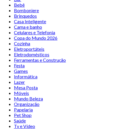
Bebê
Bomboniere
Brinquedos
Casa Inteligente
Cama e banho
Celulares e Telefonia
Copa do Mundo 2026
Cozinha
Eletroportáteis
Eletrodomésticos
Ferramentas e Construção
Festa
Games
Informática
Lazer
Mesa Posta
Móveis
Mundo Beleza
Organização
Papelaria
Pet Shop
Saúde
Tv e Vídeo