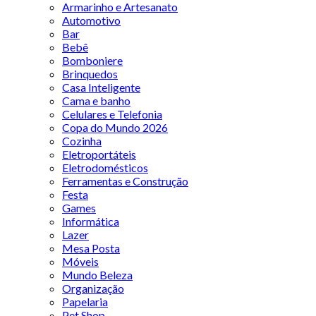
Armarinho e Artesanato
Automotivo
Bar
Bebê
Bomboniere
Brinquedos
Casa Inteligente
Cama e banho
Celulares e Telefonia
Copa do Mundo 2026
Cozinha
Eletroportáteis
Eletrodomésticos
Ferramentas e Construção
Festa
Games
Informática
Lazer
Mesa Posta
Móveis
Mundo Beleza
Organização
Papelaria
Pet Shop