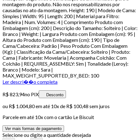
montagem do produto. Não nos responsabilizamos por
causadas no ato da montagem. Height: 190 | Modelo de Cama:
Simples | Width: 95 | Length: 200 | Material para Filtro:
Madeira | Num. Volumes: 4 | Comprimento Produto com
Embalagem (cm): 200 | Descrição do Tamanho: Solteiro | Color:
Branco | Weight: | Largura Produto com Embalagem (cm): 95 |
Altura do Produto com Embalagem (cm): 190 | Tipo de
Cama/Cabeceira: Padrão | Peso Produto Com Embalagem
(Kg): | Classificação da Cama/Cabeceira: Solteiro | Produto:
Cama | Fabricante: Movelaria | Acompanha Colchão: Com
Colchão | REQUIRES_ASSEMBLY: Sim | Tonalidade (Leroy):
Branco | Modelo: Sara |
MAX_WEIGHT_SUPPORTED_BY_BED: 100
Ler descri��o completa
R$ 823,94
no PIX
Desconto
ou
R$ 1.004,80
em até
10x de R$ 100,48 sem juros
Parcele em até
10
x com o cartão
Le Biscuit
Ver mais formas de pagamento
Selecione ou digite a quantidade desejada