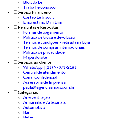
Blog da Le
Trabalhe conosco
Serviço Financeiro
Cartão Le biscuit
Empréstimo Dim Dim
Perguntas e Respostas
Formas de pagamento
Política de troca e devolução
Termos e condições - retirada na Loja
Termos de compras internacionais
Politica de privacidade
Mapa do site
Serviços ao cliente
WhatsApp | (21) 97971-2181
Central de atendimento
Canal Confidencial
Assessoria de Imprensa |
paula@agenciaamais.com.br
Categorias
Ar e ventilação
Armarinho e Artesanato
Automotivo
Bar
Bebê