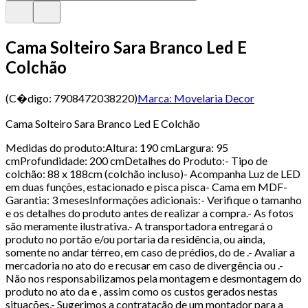
Cama Solteiro Sara Branco Led E
Colchão
(C�digo:
7908472038220
)
Marca:
Movelaria Decor
Cama Solteiro Sara Branco Led E Colchão
Medidas do produto:Altura: 190 cmLargura: 95
cmProfundidade: 200 cmDetalhes do Produto:- Tipo de
colchão: 88 x 188cm (colchão incluso)- Acompanha Luz de LED
em duas funções, estacionado e pisca pisca- Cama em MDF-
Garantia: 3 mesesInformações adicionais:- Verifique o tamanho
e os detalhes do produto antes de realizar a compra.- As fotos
são meramente ilustrativa.- A transportadora entregará o
produto no portão e/ou portaria da residência, ou ainda,
somente no andar térreo, em caso de prédios, do de .- Avaliar a
mercadoria no ato do e recusar em caso de divergência ou .-
Não nos responsabilizamos pela montagem e desmontagem do
produto no ato da e , assim como os custos gerados nestas
situações.- Sugerimos a contratação de um montador para a