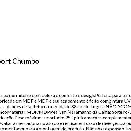
Sport Chumbo
seu dormitório com beleza e conforto e design.Perfeita para ter 
Fabricada em MDF e MDP e seu acabamento é feito compintura UV 
odar colchões de solteiro na medida de 88 cm de largura.NÃO
oMaterial: MDF/MDPPés: Sim (4)Tamanho da Cama: SolteiroAuxil
abricação.Peso máximo suportado: 95 kgInformações complementare
valiar a mercadoria no ato do e recusar em caso de divergência ou
 um montador para a montagem do produto. Não nos responsabili