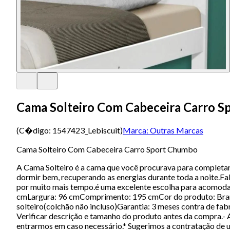
Cama Solteiro Com Cabeceira Carro 
(C�digo:
1547423_Lebiscuit
)
Marca:
Outras Marcas
Cama Solteiro Com Cabeceira Carro Sport Chumbo
A Cama Solteiro é a cama que você procurava para completar 
dormir bem, recuperando as energias durante toda a noite.
por muito mais tempo.é uma excelente escolha para acom
cmLargura: 96 cmComprimento: 195 cmCor do produto: Branc
solteiro(colchão não incluso)Garantia: 3 meses contra de f
Verificar descrição e tamanho do produto antes da compra.- A
entrarmos em caso necessário.* Sugerimos a contratação de