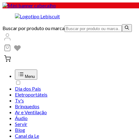
Buscar por produto ou marca
Menu
Dia dos Pais
Eletroportáteis
Tv's
Brinquedos
Ar e Ventilação
Áudio
Servir
Blog
Canal da Le