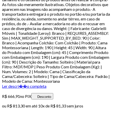
As fotos são meramente ilustrativas. Objetos decorativos que
aparecem nas imagens não acompanham o produto.- A
transportadora entregará o produto no portão e/ou portaria da
residência, ou ainda, somente no andar térreo, em caso de
prédios, do de .- Avaliar a mercadoria no ato do e recusar em
caso de divergência ou danos. Weight: | Fabricante: Gabrielli
Móveis | Tonalidade (Leroy): Branco | REQUIRES_ASSEMBLY:
Sim | MAX_WEIGHT_SUPPORTED_BY_BED: 90 | Color:
Branco | Acompanha Colchão: Com Colchão | Produto: Cama
Montessoriana | Length: 190 | Height: 45 | Width: 90 | Altura
do Produto com Embalagem (cm): 45 | Comprimento Produto
com Embalagem (cm): 190 | Largura Produto com Embalagem
(cm): 90 | Descrição do Tamanho: Solteiro | Material para
Filtro: MDF/MDP | Peso Produto Com Embalagem (Kg): |
Num. Volumes: 2 | Modelo: Cama | Classificação da
Cama/Cabeceira: Solteiro | Tipo de Cama/Cabeceira: Padrão |
Modelo de Cama: Montessoriana
Ler descri��o completa
R$ 666,91
no PIX
Desconto
ou
R$ 813,30
em até
10x de R$ 81,33 sem juros