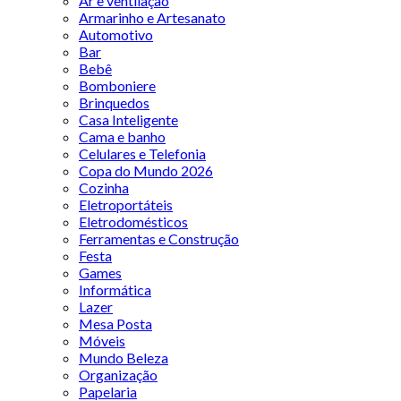
Ar e ventilação
Armarinho e Artesanato
Automotivo
Bar
Bebê
Bomboniere
Brinquedos
Casa Inteligente
Cama e banho
Celulares e Telefonia
Copa do Mundo 2026
Cozinha
Eletroportáteis
Eletrodomésticos
Ferramentas e Construção
Festa
Games
Informática
Lazer
Mesa Posta
Móveis
Mundo Beleza
Organização
Papelaria