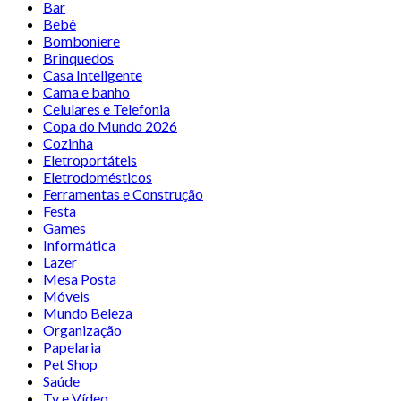
Bar
Bebê
Bomboniere
Brinquedos
Casa Inteligente
Cama e banho
Celulares e Telefonia
Copa do Mundo 2026
Cozinha
Eletroportáteis
Eletrodomésticos
Ferramentas e Construção
Festa
Games
Informática
Lazer
Mesa Posta
Móveis
Mundo Beleza
Organização
Papelaria
Pet Shop
Saúde
Tv e Vídeo