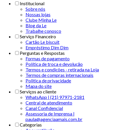
Institucional
Sobre nós
Nossas lojas
Clube Minha Le
Blog da Le
Trabalhe conosco
Serviço Financeiro
Cartão Le biscuit
Empréstimo Dim Dim
Perguntas e Respostas
Formas de pagamento
Política de troca e devolução
Termos e condições - retirada na Loja
Termos de compras internacionais
Politica de privacidade
Mapa do site
Serviços ao cliente
WhatsApp | (21) 97971-2181
Central de atendimento
Canal Confidencial
Assessoria de Imprensa |
paula@agenciaamais.com.br
Categorias