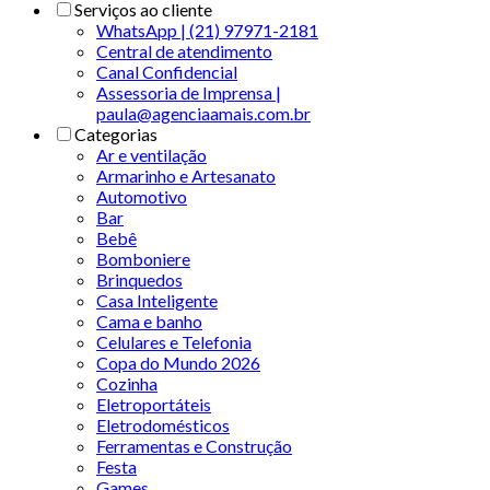
Serviços ao cliente
WhatsApp | (21) 97971-2181
Central de atendimento
Canal Confidencial
Assessoria de Imprensa |
paula@agenciaamais.com.br
Categorias
Ar e ventilação
Armarinho e Artesanato
Automotivo
Bar
Bebê
Bomboniere
Brinquedos
Casa Inteligente
Cama e banho
Celulares e Telefonia
Copa do Mundo 2026
Cozinha
Eletroportáteis
Eletrodomésticos
Ferramentas e Construção
Festa
Games