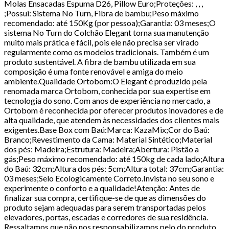
Molas Ensacadas Espuma D26, Pillow Euro;Proteções: , , ,
;Possui: Sistema No Turn, Fibra de bambu;Peso máximo
recomendado: até 150Kg (por pessoa);Garantia: 03 meses;O
sistema No Turn do Colchão Elegant torna sua manutenção
muito mais prática e fácil, pois ele não precisa ser virado
regularmente como os modelos tradicionais. Também é um
produto sustentável. A fibra de bambu utilizada em sua
composição é uma fonte renovável e amiga do meio
ambiente.Qualidade Ortobom:O Elegant é produzido pela
renomada marca Ortobom, conhecida por sua expertise em
tecnologia do sono. Com anos de experiência no mercado, a
Ortobom é reconhecida por oferecer produtos inovadores e de
alta qualidade, que atendem às necessidades dos clientes mais
exigentes.Base Box com Baú:Marca: KazaMix;Cor do Baú:
Branco;Revestimento da Cama: Material Sintético;Material
dos pés: Madeira;Estrutura: Madeira;Abertura: Pistão a
gás;Peso máximo recomendado: até 150kg de cada lado;Altura
do Baú: 32cm;Altura dos pés: 5cm;Altura total: 37cm;Garantia:
03 meses;Selo Ecologicamente Correto.Invista no seu sono e
experimente o conforto e a qualidade!Atenção: Antes de
finalizar sua compra, certifique-se de que as dimensões do
produto sejam adequadas para serem transportadas pelos
elevadores, portas, escadas e corredores de sua residência.
Ressaltamos que não nos responsabilizamos pelo do produto