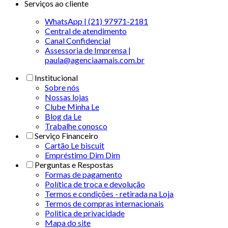
Serviços ao cliente
WhatsApp | (21) 97971-2181
Central de atendimento
Canal Confidencial
Assessoria de Imprensa |
paula@agenciaamais.com.br
Institucional
Sobre nós
Nossas lojas
Clube Minha Le
Blog da Le
Trabalhe conosco
Serviço Financeiro
Cartão Le biscuit
Empréstimo Dim Dim
Perguntas e Respostas
Formas de pagamento
Política de troca e devolução
Termos e condições - retirada na Loja
Termos de compras internacionais
Politica de privacidade
Mapa do site