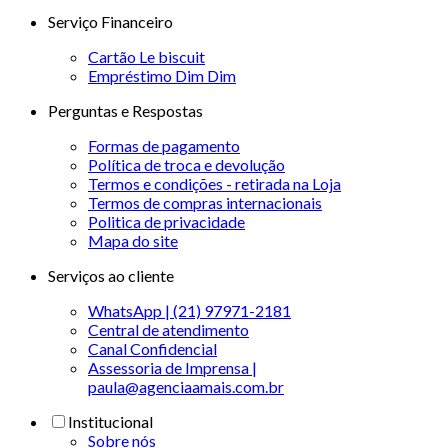
Serviço Financeiro
Cartão Le biscuit
Empréstimo Dim Dim
Perguntas e Respostas
Formas de pagamento
Política de troca e devolução
Termos e condições - retirada na Loja
Termos de compras internacionais
Politica de privacidade
Mapa do site
Serviços ao cliente
WhatsApp | (21) 97971-2181
Central de atendimento
Canal Confidencial
Assessoria de Imprensa |
paula@agenciaamais.com.br
Institucional
Sobre nós