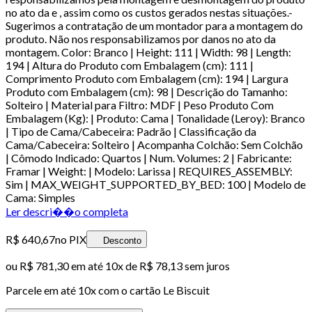
no ato da e , assim como os custos gerados nestas situações.-
Sugerimos a contratação de um montador para a montagem do
produto. Não nos responsabilizamos por danos no ato da
montagem. Color: Branco | Height: 111 | Width: 98 | Length:
194 | Altura do Produto com Embalagem (cm): 111 |
Comprimento Produto com Embalagem (cm): 194 | Largura
Produto com Embalagem (cm): 98 | Descrição do Tamanho:
Solteiro | Material para Filtro: MDF | Peso Produto Com
Embalagem (Kg): | Produto: Cama | Tonalidade (Leroy): Branco
| Tipo de Cama/Cabeceira: Padrão | Classificação da
Cama/Cabeceira: Solteiro | Acompanha Colchão: Sem Colchão
| Cômodo Indicado: Quartos | Num. Volumes: 2 | Fabricante:
Framar | Weight: | Modelo: Larissa | REQUIRES_ASSEMBLY:
Sim | MAX_WEIGHT_SUPPORTED_BY_BED: 100 | Modelo de
Cama: Simples
Ler descri��o completa
R$ 640,67
no PIX
Desconto
ou
R$ 781,30
em até
10x de R$ 78,13 sem juros
Parcele em até
10
x com o cartão
Le Biscuit