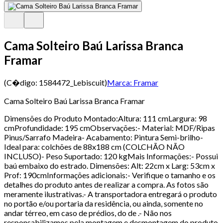
Cama Solteiro Baú Larissa Branca
Framar
(C�digo:
1584472_Lebiscuit
)
Marca:
Framar
Cama Solteiro Baú Larissa Branca Framar
Dimensões do Produto Montado:Altura: 111 cmLargura: 98
cmProfundidade: 195 cmObservações:- Material: MDF/Ripas
Pinus/Sarrafo Madeira- Acabamento: Pintura Semi-brilho-
Ideal para: colchões de 88x188 cm (COLCHÃO NÃO
INCLUSO)- Peso Suportado: 120 kgMais Informações:- Possui
baú embaixo do estrado. Dimensões: Alt: 22cm x Larg: 53cm x
Prof: 190cmInformações adicionais:- Verifique o tamanho e os
detalhes do produto antes de realizar a compra. As fotos são
meramente ilustrativas.- A transportadora entregará o produto
no portão e/ou portaria da residência, ou ainda, somente no
andar térreo, em caso de prédios, do de .- Não nos
responsabilizamos pela montagem e desmontagem do produto