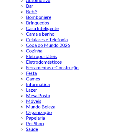
Automotivo
Bar
Bebê
Bomboniere
Brinquedos
Casa Inteligente
Cama e banho
Celulares e Telefonia
Copa do Mundo 2026
Cozinha
Eletroportáteis
Eletrodomésticos
Ferramentas e Construção
Festa
Games
Informática
Lazer
Mesa Posta
Móveis
Mundo Beleza
Organização
Papelaria
Pet Shop
Saúde