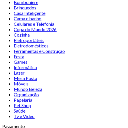
Bomboniere
Brinquedos
Casa Inteligente
Cama e banho
Celulares e Telefonia
Copa do Mundo 2026
Cozinha
Eletroportáteis
Eletrodomésticos
Ferramentas e Construção
Festa
Games
Informática
Lazer
Mesa Posta
Móveis
Mundo Beleza
Organização
Papelaria
Pet Shop
Saúde
Tv e Vídeo
Pagamento