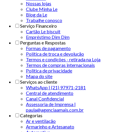
Nossas lojas
Clube Minha Le
Blog da Le
Trabalhe conosco
Serviço Financeiro
Cartão Le biscuit
Empréstimo Dim Dim
Perguntas e Respostas
Formas de pagamento
Política de troca e devolução
Termos e condições - retirada na Loja
Termos de compras internacionais
Politica de privacidade
Mapa do site
Serviços ao cliente
WhatsApp | (21) 97971-2181
Central de atendimento
Canal Confidencial
Assessoria de Imprensa |
paula@agenciaamais.com.br
Categorias
Ar e ventilação
Armarinho e Artesanato